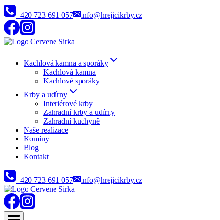
Přeskočit
+420 723 691 057
info@hrejicikrby.cz
na
obsah
Kachlová kamna a sporáky
Kachlová kamna
Kachlové sporáky
Krby a udírny
Interiérové krby
Zahradní krby a udírny
Zahradní kuchyně
Naše realizace
Komíny
Blog
Kontakt
+420 723 691 057
info@hrejicikrby.cz