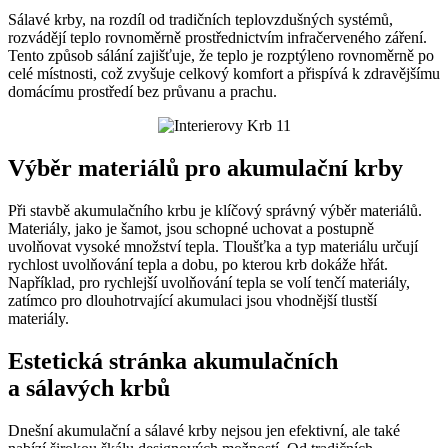
Sálavé krby, na rozdíl od tradičních teplovzdušných systémů,
rozvádějí teplo rovnoměrně prostřednictvím infračerveného záření.
Tento způsob sálání zajišťuje, že teplo je rozptýleno rovnoměrně po
celé místnosti, což zvyšuje celkový komfort a přispívá k zdravějšímu
domácímu prostředí bez průvanu a prachu.
Výběr materiálů pro akumulační krby
Při stavbě akumulačního krbu je klíčový správný výběr materiálů.
Materiály, jako je šamot, jsou schopné uchovat a postupně
uvolňovat vysoké množství tepla. Tloušťka a typ materiálu určují
rychlost uvolňování tepla a dobu, po kterou krb dokáže hřát.
Například, pro rychlejší uvolňování tepla se volí tenčí materiály,
zatímco pro dlouhotrvající akumulaci jsou vhodnější tlustší
materiály.
Estetická stránka akumulačních
a sálavých krbů
Dnešní akumulační a sálavé krby nejsou jen efektivní, ale také