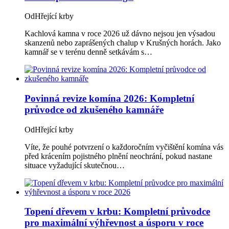
Od
Hřející krby
Kachlová kamna v roce 2026 už dávno nejsou jen výsadou
skanzenů nebo zaprášených chalup v Krušných horách. Jako
kamnář se v terénu denně setkávám s…
Povinná revize komína 2026: Kompletní
průvodce od zkušeného kamnáře
Od
Hřející krby
Víte, že pouhé potvrzení o každoročním vyčištění komína vás
před krácením pojistného plnění neochrání, pokud nastane
situace vyžadující skutečnou…
Topení dřevem v krbu: Kompletní průvodce
pro maximální výhřevnost a úsporu v roce