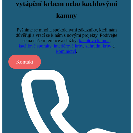
vytápění krbem nebo kachlovými
kamny
Pyšníme se mnoha spokojenými zákazníky, kteří nám
důvěřují a vrací se k nám s novými projekty. Podívejte
se na naše reference a služby:
kachlová kamna
,
kachlové sporáky
,
interiérové krby
,
zahradní krby
a
kominictví
.
Kontakt