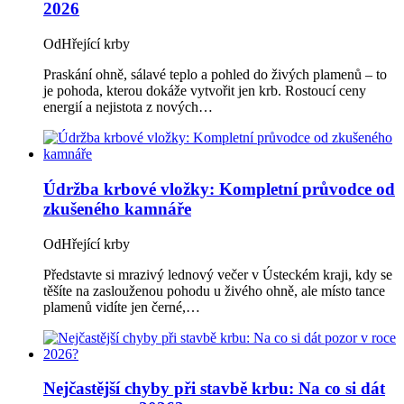
2026
Od
Hřející krby
Praskání ohně, sálavé teplo a pohled do živých plamenů – to
je pohoda, kterou dokáže vytvořit jen krb. Rostoucí ceny
energií a nejistota z nových…
Údržba krbové vložky: Kompletní průvodce od
zkušeného kamnáře
Od
Hřející krby
Představte si mrazivý lednový večer v Ústeckém kraji, kdy se
těšíte na zaslouženou pohodu u živého ohně, ale místo tance
plamenů vidíte jen černé,…
Nejčastější chyby při stavbě krbu: Na co si dát