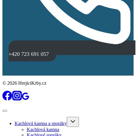
+420 723 691 057
© 2026 HrejiciKrby.cz
Toggle
Kachlová kamna a sporáky
child
menu
Kachlová kamna
Kachlové sporáky