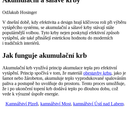
Od
Jakub Hosinger
V dnešní době, kdy efektivita a design hrají klíčovou roli při výběru
vytápěcího systému, se akumulační a sálavé krby stávají stále
populárnější volbou. Tyto krby nejen poskytují efektivní způsob
vytápění, ale také přinášejí estetickou hodnotu do moderních
i tradičních interiérů.
Jak funguje akumulační krb
Akumulační krb využívá princip akumulace tepla pro efektivní
vytápění. Princip spočívá v tom, že materiál
obestavby krbu
, jako je
šamot nebo žárobeton, akumuluje teplo vyprodukované spalováním
paliva a postupně ho uvolňuje do prostoru. Tento proces umožňuje,
že i po ukončení topení krb dodává teplo po dlouhou dobu, což
vede k výrazné úspoře energie.
Kamnářství Plzeň
,
kamnářství Most
,
kamnářství Ústí nad Labem
.