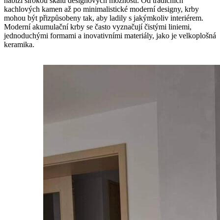
nabízí širokou škálu designových možností. Od tradičních
kachlových kamen až po minimalistické moderní designy, krby
mohou být přizpůsobeny tak, aby ladily s jakýmkoliv interiérem.
Moderní akumulační krby se často vyznačují čistými liniemi,
jednoduchými formami a inovativními materiály, jako je velkoplošná
keramika.