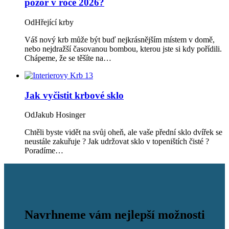
pozor v roce 2026?
Od
Hřející krby
Váš nový krb může být buď nejkrásnějším místem v domě,
nebo nejdražší časovanou bombou, kterou jste si kdy pořídili.
Chápeme, že se těšíte na…
Jak vyčistit krbové sklo
Od
Jakub Hosinger
Chtěli byste vidět na svůj oheň, ale vaše přední sklo dvířek se
neustále zakuřuje ? Jak udržovat sklo v topeništích čisté ?
Poradíme…
Navrhneme vám nejlepší možnosti