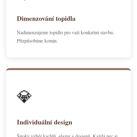
Dimenzování topidla
Nadimenzujeme topidlo pro vaši konkrétní stavbu.
Přizpůsobíme komín.
💎
Individuální design
Široký výběr kachlů, glazur a designů. Každá pec je