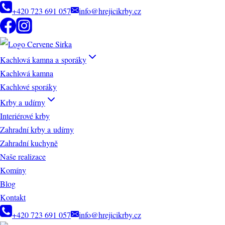
Přeskočit
+420 723 691 057
info@hrejicikrby.cz
na
obsah
Kachlová kamna a sporáky
Kachlová kamna
Kachlové sporáky
Krby a udírny
Interiérové krby
Zahradní krby a udírny
Zahradní kuchyně
Naše realizace
Komíny
Blog
Kontakt
+420 723 691 057
info@hrejicikrby.cz