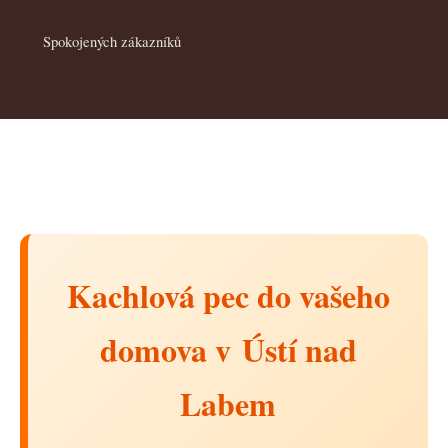
Spokojených zákazníků
Kachlová pec do vašeho
domova v Ústí nad
Labem