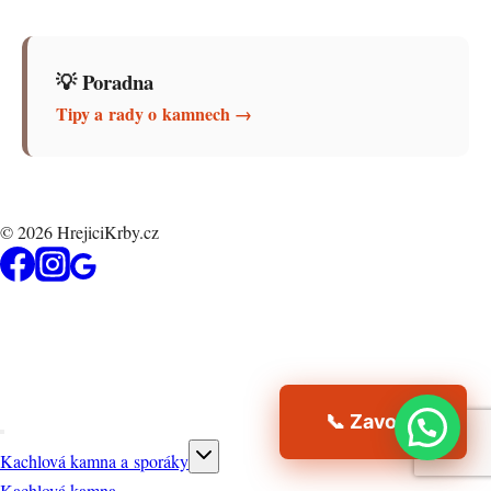
💡 Poradna
Tipy a rady o kamnech →
© 2026 HrejiciKrby.cz
📞 Zavolat
Toggle
Kachlová kamna a sporáky
child
menu
Kachlová kamna