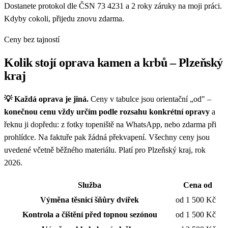
Dostanete protokol dle ČSN 73 4231 a 2 roky záruky na moji práci.
Kdyby cokoli, přijedu znovu zdarma.
Ceny bez tajností
Kolik stojí oprava kamen a krbů – Plzeňský
kraj
💡 Každá oprava je jiná.
Ceny v tabulce jsou orientační „od" –
konečnou cenu vždy určím podle rozsahu konkrétní opravy
a
řeknu ji dopředu: z fotky topeniště na WhatsApp, nebo zdarma při
prohlídce. Na faktuře pak žádná překvapení. Všechny ceny jsou
uvedené včetně běžného materiálu. Platí pro Plzeňský kraj, rok
2026.
Služba
Cena od
Výměna těsnicí šňůry dvířek
od 1 500 Kč
Kontrola a čištění před topnou sezónou
od 1 500 Kč