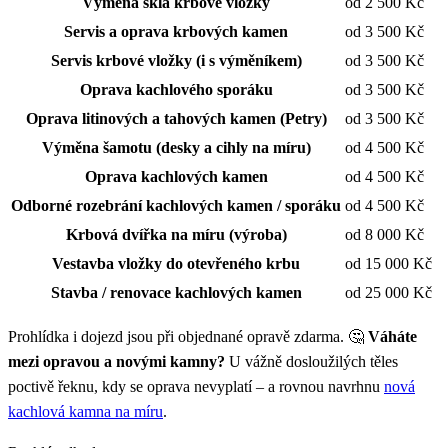
Výměna skla krbové vložky
od 2 500 Kč
Servis a oprava krbových kamen
od 3 500 Kč
Servis krbové vložky (i s výměníkem)
od 3 500 Kč
Oprava kachlového sporáku
od 3 500 Kč
Oprava litinových a tahových kamen (Petry)
od 3 500 Kč
Výměna šamotu (desky a cihly na míru)
od 4 500 Kč
Oprava kachlových kamen
od 4 500 Kč
Odborné rozebrání kachlových kamen / sporáku
od 4 500 Kč
Krbová dvířka na míru (výroba)
od 8 000 Kč
Vestavba vložky do otevřeného krbu
od 15 000 Kč
Stavba / renovace kachlových kamen
od 25 000 Kč
Prohlídka i dojezd jsou při objednané opravě zdarma. 🤔
Váháte
mezi opravou a novými kamny?
U vážně dosloužilých těles
poctivě řeknu, kdy se oprava nevyplatí – a rovnou navrhnu
nová
kachlová kamna na míru
.