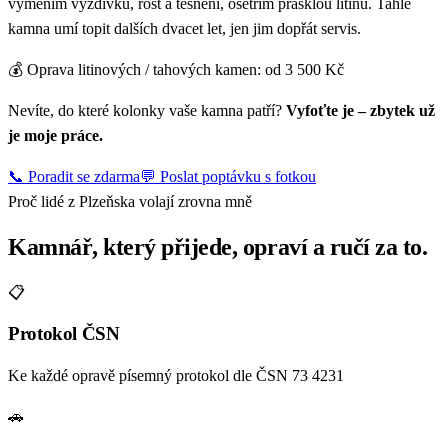
vyměním vyzdívku, rošt a těsnění, ošetřím prasklou litinu. Tahle
kamna umí topit dalších dvacet let, jen jim dopřát servis.
💰 Oprava litinových / tahových kamen: od 3 500 Kč
Nevíte, do které kolonky vaše kamna patří?
Vyfoťte je – zbytek už
je moje práce.
📞 Poradit se zdarma
💬 Poslat poptávku s fotkou
Proč lidé z Plzeňska volají zrovna mně
Kamnář, který přijede, opraví a ručí za to.
📋
Protokol ČSN
Ke každé opravě písemný protokol dle ČSN 73 4231
🚗