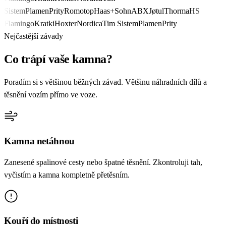
Sistem
Plamen
Prity
Romotop
Haas+Sohn
ABX
Jøtul
Thorma
HS
Flamingo
Kratki
Hoxter
Nordica
Tim Sistem
Plamen
Prity
Nejčastější závady
Co trápí vaše kamna?
Poradím si s většinou běžných závad. Většinu náhradních dílů a
těsnění vozím přímo ve voze.
Kamna netáhnou
Zanesené spalinové cesty nebo špatné těsnění. Zkontroluji tah,
vyčistím a kamna kompletně přetěsním.
Kouří do místnosti