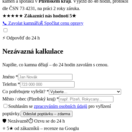
kamen a sporáků v
Plzeňském kraji
. Výjezd do 48 hodin, protokol
dle ČSN 73 4231, na práci 2 roky záruka.
★★★★★
Zákazníci nás hodnotí 5★
📞 Zavolat kamnáři
💰 Spočítat cenu opravy
⚡ Odpověď do 24 h
Nezávazná kalkulace
Napište, co kamna dělají – do 24 hodin zavolám s cenou.
Jméno *
Telefon *
Co potřebujete vyřešit? *
Město / obec (Plzeňský kraj) *
Souhlasím se
zpracováním osobních údajů
pro vyřízení
poptávky.
Odeslat poptávku – zdarma
🛡️ Nezávazně
⏱️ Ozvu se do 24 h
⭐
5★ od zákazníků – recenze na Googlu