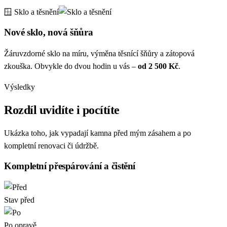
🪟 Sklo a těsnění
Nové sklo, nová šňůra
Žáruvzdorné sklo na míru, výměna těsnící šňůry a zátopová
zkouška. Obvykle do dvou hodin u vás –
od 2 500 Kč
.
Výsledky
Rozdíl uvidíte i pocítíte
Ukázka toho, jak vypadají kamna před mým zásahem a po
kompletní renovaci či údržbě.
Kompletní přespárování a čistění
Stav před
Po opravě