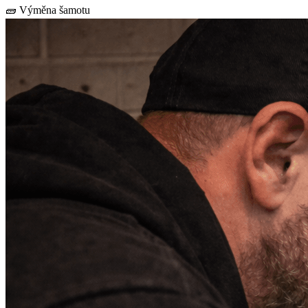
🧱 Výměna šamotu