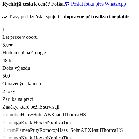
Rychlejší cesta k ceně? Fotka.
💬 Poslat fotku přes WhatsApp
🚗 Trasy po Plzeňsku spojuji –
dopravné při realizaci neplatíte
.
11
Let praxe v oboru
5,0★
Hodnocení na Google
48 h
Doba výjezdu
500+
Opravených kamen
2 roky
Záruka na práci
Značky, které běžně servisuji
Romotop
Haas+Sohn
ABX
Jøtul
Thorma
HS
Flamingo
Kratki
Hoxter
Nordica
Tim
Sistem
Plamen
Prity
Romotop
Haas+Sohn
ABX
Jøtul
Thorma
HS
Flamingo
Kratki
Hoxter
Nordica
Tim