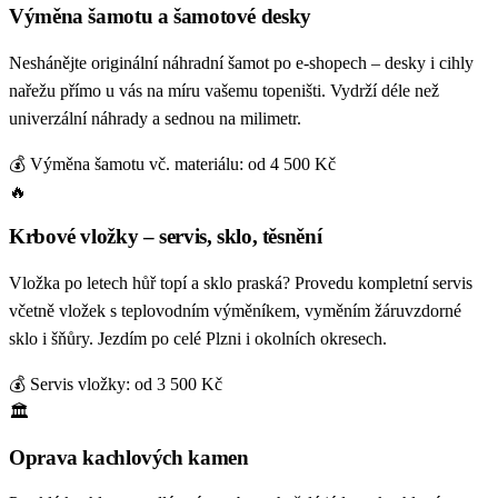
Výměna šamotu a šamotové desky
Neshánějte originální náhradní šamot po e-shopech – desky i cihly
nařežu přímo u vás na míru vašemu topeništi. Vydrží déle než
univerzální náhrady a sednou na milimetr.
💰 Výměna šamotu vč. materiálu: od 4 500 Kč
🔥
Krbové vložky – servis, sklo, těsnění
Vložka po letech hůř topí a sklo praská? Provedu kompletní servis
včetně vložek s teplovodním výměníkem, vyměním žáruvzdorné
sklo i šňůry. Jezdím po celé Plzni i okolních okresech.
💰 Servis vložky: od 3 500 Kč
🏛️
Oprava kachlových kamen