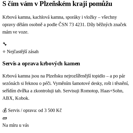
S čím vám v Plzeňském kraji pomůžu
Krbová kamna, kachlová kamna, sporáky i vložky – všechny
opravy dělám osobně a podle ČSN 73 4231. Díly běžných značek
mám ve voze.
🔧
⭐ Nejčastější zásah
Servis a oprava krbových kamen
Krbová kamna jsou na Plzeňsku nejrozšířenější topidlo – a po pár
sezónách si řeknou o péči. Vyměním šamotové desky, rošt i těsnění,
seřídím dvířka a zkontroluji tah. Servisuji Romotop, Haas+Sohn,
ABX, Kobok.
💰 Servis / oprava: od 3 500 Kč
🧱
Na míru u vás