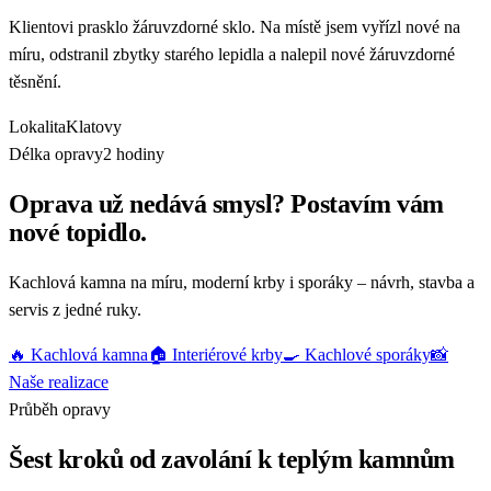
Klientovi prasklo žáruvzdorné sklo. Na místě jsem vyřízl nové na
míru, odstranil zbytky starého lepidla a nalepil nové žáruvzdorné
těsnění.
Lokalita
Klatovy
Délka opravy
2 hodiny
Oprava už nedává smysl? Postavím vám
nové topidlo.
Kachlová kamna na míru, moderní krby i sporáky – návrh, stavba a
servis z jedné ruky.
🔥 Kachlová kamna
🏠 Interiérové krby
🍳 Kachlové sporáky
📸
Naše realizace
Průběh opravy
Šest kroků od zavolání k teplým kamnům