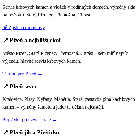
Servis krbových kamen a vložek v rodinných domech, výměny skla
na počkání. Starý Plzenec, Třemošná, Chrást.
💰 Zjistit cenu opravy
📍 Plzeň a nejbližší okolí
Město Plzeň, Starý Plzenec, Třemošná, Chrást – sem míří nejvíc
výjezdů, hlavně servis krbových kamen.
Termín pro Plzeň →
📍 Plzeň-sever
Kralovice, Plasy, Nýřany, Manětín. Starší zástavba plná kachlových
kamen – výměny šamotu a jader tu dělám nejčastěji.
Poptávka pro sever kraje →
📍 Plzeň-jih a Přešticko