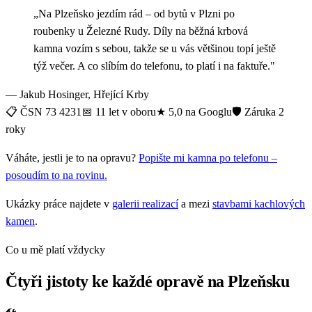
„Na Plzeňsko jezdím rád – od bytů v Plzni po
roubenky u Železné Rudy. Díly na běžná krbová
kamna vozím s sebou, takže se u vás většinou topí ještě
týž večer. A co slíbím do telefonu, to platí i na faktuře."
— Jakub Hosinger, Hřející Krby
📋 ČSN 73 4231
📅 11 let v oboru
★ 5,0 na Googlu
🛡️ Záruka 2
roky
Váháte, jestli je to na opravu?
Popište mi kamna po telefonu –
posoudím to na rovinu.
Ukázky práce najdete v
galerii realizací
a mezi
stavbami kachlových
kamen
.
Co u mě platí vždycky
Čtyři jistoty ke každé opravě na Plzeňsku