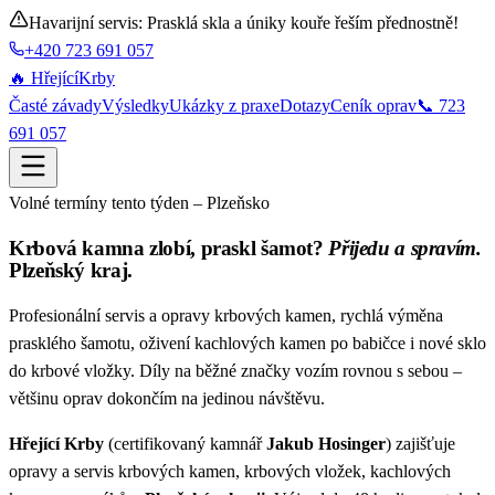
Havarijní servis: Prasklá skla a úniky kouře řeším přednostně!
+420 723 691 057
🔥 Hřející
Krby
Časté závady
Výsledky
Ukázky z praxe
Dotazy
Ceník oprav
📞 723
691 057
Volné termíny tento týden – Plzeňsko
Krbová kamna zlobí, praskl šamot?
Přijedu a spravím.
Plzeňský kraj.
Profesionální servis a opravy krbových kamen, rychlá výměna
prasklého šamotu, oživení kachlových kamen po babičce i nové sklo
do krbové vložky. Díly na běžné značky vozím rovnou s sebou –
většinu oprav dokončím na jedinou návštěvu.
Hřející Krby
(certifikovaný kamnář
Jakub Hosinger
) zajišťuje
opravy a servis krbových kamen, krbových vložek, kachlových