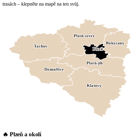
trasách – klepněte na mapě na ten svůj.
Plzeň-sever
Rokycany
Tachov
Plzeň
Plzeň-jih
Domažlice
Klatovy
🔥 Plzeň a okolí