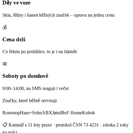
Díly ve voze
Skla, šňůry i šamot běžných značek – oprava na jednu cestu
💰
Cena drží
Co řeknu po prohlídce, to je i na faktuře
📅
Soboty po domluvě
9:00–14:00, na SMS reaguji i večer
Značky, které běžně servisuji
Romotop
Haas+Sohn
ABX
Jøtul
BeF Home
Kobok
📋 Kamnář s 11 lety praxe · protokol ČSN 73 4231 · záruka 2 roky
na práci