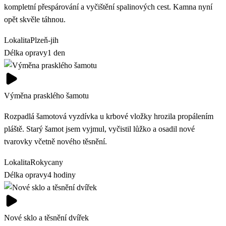
kompletní přespárování a vyčištění spalinových cest. Kamna nyní
opět skvěle táhnou.
Lokalita
Plzeň-jih
Délka opravy
1 den
Výměna prasklého šamotu
Rozpadlá šamotová vyzdívka u krbové vložky hrozila propálením
pláště. Starý šamot jsem vyjmul, vyčistil lůžko a osadil nové
tvarovky včetně nového těsnění.
Lokalita
Rokycany
Délka opravy
4 hodiny
Nové sklo a těsnění dvířek