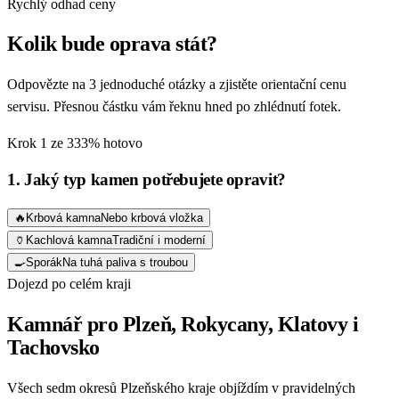
Rychlý odhad ceny
Kolik bude oprava stát?
Odpovězte na 3 jednoduché otázky a zjistěte orientační cenu
servisu. Přesnou částku vám řeknu hned po zhlédnutí fotek.
Krok
1
ze 3
33
% hotovo
1. Jaký typ kamen potřebujete opravit?
🔥
Krbová kamna
Nebo krbová vložka
🏺
Kachlová kamna
Tradiční i moderní
🍳
Sporák
Na tuhá paliva s troubou
Dojezd po celém kraji
Kamnář pro Plzeň, Rokycany, Klatovy i
Tachovsko
Všech sedm okresů Plzeňského kraje objíždím v pravidelných