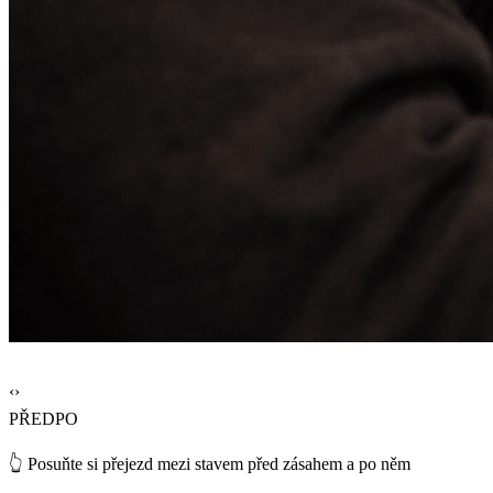
‹›
PŘED
PO
👆 Posuňte si přejezd mezi stavem před zásahem a po něm