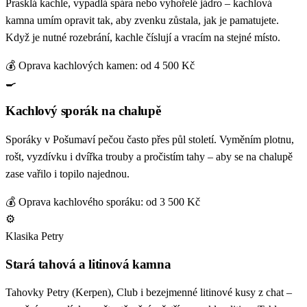
Prasklá kachle, vypadlá spára nebo vyhořelé jádro – kachlová
kamna umím opravit tak, aby zvenku zůstala, jak je pamatujete.
Když je nutné rozebrání, kachle číslují a vracím na stejné místo.
💰 Oprava kachlových kamen: od 4 500 Kč
🍳
Kachlový sporák na chalupě
Sporáky v Pošumaví pečou často přes půl století. Vyměním plotnu,
rošt, vyzdívku i dvířka trouby a pročistím tahy – aby se na chalupě
zase vařilo i topilo najednou.
💰 Oprava kachlového sporáku: od 3 500 Kč
⚙️
Klasika Petry
Stará tahová a litinová kamna
Tahovky Petry (Kerpen), Club i bezejmenné litinové kusy z chat –