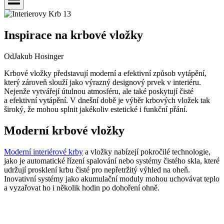
Inspirace na krbové vložky
Od
Jakub Hosinger
Krbové vložky představují moderní a efektivní způsob vytápění,
který zároveň slouží jako výrazný designový prvek v interiéru.
Nejenže vytvářejí útulnou atmosféru, ale také poskytují čisté
a efektivní vytápění. V dnešní době je výběr krbových vložek tak
široký, že mohou splnit jakékoliv estetické i funkční přání.
Moderní krbové vložky
Moderní interiérové krby
a vložky nabízejí pokročilé technologie,
jako je automatické řízení spalování nebo systémy čistého skla, které
udržují prosklení krbu čisté pro nepřetržitý výhled na oheň.
Inovativní systémy jako akumulační moduly mohou uchovávat teplo
a vyzařovat ho i několik hodin po dohoření ohně.