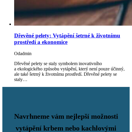
Dřevěné pelety: Vytápění šetrné k životnímu
prostředí a ekonomice
Od
admin
Dřevěné pelety se staly symbolem inovativního
a ekologického způsobu vytápění, který není pouze účinný,
ale také šetrný k životnímu prostředí. Dřevěné pelety se
staly…
Navrhneme vám nejlepší možnosti
vytápění krbem nebo kachlovými