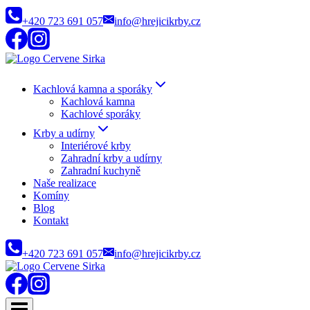
Přeskočit
+420 723 691 057
info@hrejicikrby.cz
na
obsah
Kachlová kamna a sporáky
Kachlová kamna
Kachlové sporáky
Krby a udírny
Interiérové krby
Zahradní krby a udírny
Zahradní kuchyně
Naše realizace
Komíny
Blog
Kontakt
+420 723 691 057
info@hrejicikrby.cz