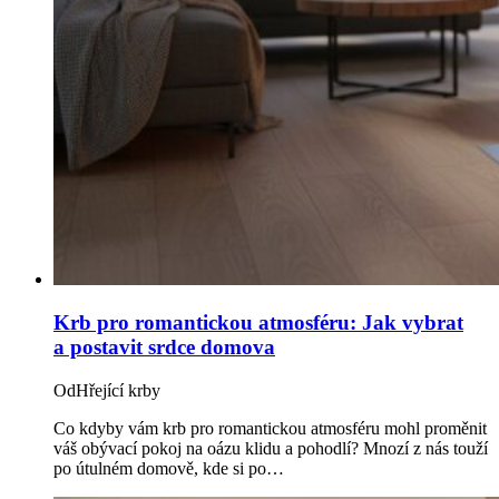
Krb pro romantickou atmosféru: Jak vybrat
a postavit srdce domova
Od
Hřející krby
Co kdyby vám krb pro romantickou atmosféru mohl proměnit
váš obývací pokoj na oázu klidu a pohodlí? Mnozí z nás touží
po útulném domově, kde si po…