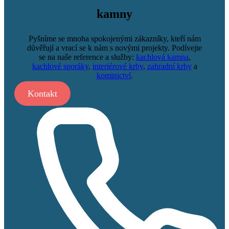
kamny
Pyšníme se mnoha spokojenými zákazníky, kteří nám
důvěřují a vrací se k nám s novými projekty. Podívejte
se na naše reference a služby:
kachlová kamna
,
kachlové sporáky
,
interiérové krby
,
zahradní krby
a
kominictví
.
Kontakt