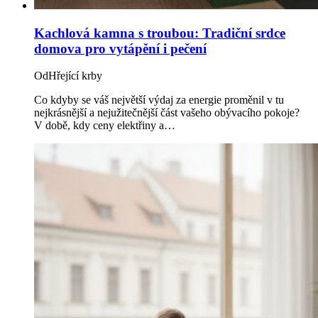
Kachlová kamna s troubou: Tradiční srdce
domova pro vytápění i pečení
Od
Hřející krby
Co kdyby se váš největší výdaj za energie proměnil v tu
nejkrásnější a nejužitečnější část vašeho obývacího pokoje?
V době, kdy ceny elektřiny a…