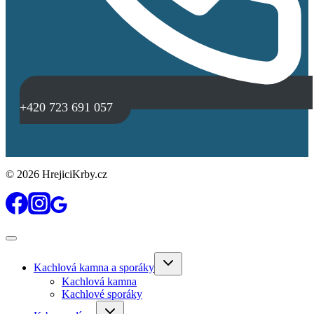
+420 723 691 057
© 2026 HrejiciKrby.cz
Toggle
Kachlová kamna a sporáky
child
menu
Kachlová kamna
Kachlové sporáky
Toggle