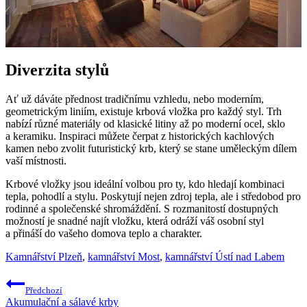
Diverzita stylů
Ať už dáváte přednost tradičnímu vzhledu, nebo moderním,
geometrickým liniím, existuje krbová vložka pro každý styl. Trh
nabízí různé materiály od klasické litiny až po moderní ocel, sklo
a keramiku. Inspiraci můžete čerpat z historických kachlových
kamen nebo zvolit futuristický krb, který se stane uměleckým dílem
vaší místnosti.
Krbové vložky jsou ideální volbou pro ty, kdo hledají kombinaci
tepla, pohodlí a stylu. Poskytují nejen zdroj tepla, ale i středobod pro
rodinné a společenské shromáždění. S rozmanitostí dostupných
možností je snadné najít vložku, která odráží váš osobní styl
a přináší do vašeho domova teplo a charakter.
Kamnářství Plzeň
,
kamnářství Most
,
kamnářství Ústí nad Labem
Navigace
Předchozí
pro
Akumulační a sálavé krby