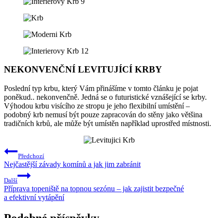
NEKONVENČNÍ LEVITUJÍCÍ KRBY
Poslední typ krbu, který Vám přinášíme v tomto článku je pojat
poněkud.. nekonvenčně. Jedná se o futuristické vznášející se krby.
Výhodou krbu visícího ze stropu je jeho flexibilní umístění –
podobný krb nemusí být pouze zapracován do stěny jako většina
tradičních krbů, ale může být umístěn například uprostřed místnosti.
Navigace
Předchozí
pro
Nejčastější závady komínů a jak jim zabránit
příspěvek
Další
Příprava topeniště na topnou sezónu – jak zajistit bezpečné
a efektivní vytápění
Podobné příspěvky