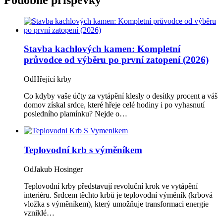
Stavba kachlových kamen: Kompletní
průvodce od výběru po první zatopení (2026)
Od
Hřející krby
Co kdyby vaše účty za vytápění klesly o desítky procent a váš
domov získal srdce, které hřeje celé hodiny i po vyhasnutí
posledního plamínku? Nejde o…
Teplovodní krb s výměníkem
Od
Jakub Hosinger
Teplovodní krby představují revoluční krok ve vytápění
interiéru. Srdcem těchto krbů je teplovodní výměník (krbová
vložka s výměníkem), který umožňuje transformaci energie
vzniklé…