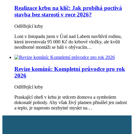
Realizace krbu na klíč: Jak probíhá poctivá
stavba bez starostí v roce 2026?
Od
Hřející krby
Loni v listopadu jsem v Ústí nad Labem navštívil rodinu,
která investovala 95 000 Kč do krbové vložky, ale kvůli
neodborné montáži se báli v obývacím…
Revize komínů: Kompletní průvodce pro rok
2026
Od
Hřející krby
Praskající oheň v krbu je srdcem domova a symbolem
dokonalé pohody. Aby však živý plamen přinášel jen radost
a teplo, je naprosto nezbytné myslet na…