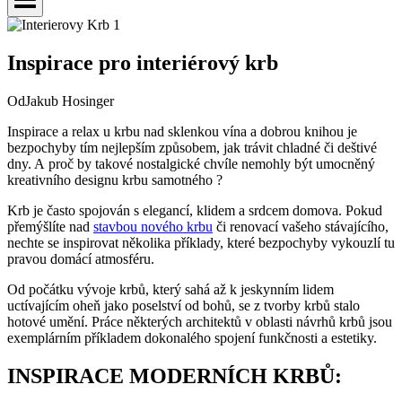
Inspirace pro interiérový krb
Od
Jakub Hosinger
Inspirace a relax u krbu nad sklenkou vína a dobrou knihou je
bezpochyby tím nejlepším způsobem, jak trávit chladné či deštivé
dny. A proč by takové nostalgické chvíle nemohly být umocněný
kreativního designu krbu samotného ?
Krb je často spojován s elegancí, klidem a srdcem domova. Pokud
přemýšlíte nad
stavbou nového krbu
či renovací vašeho stávajícího,
nechte se inspirovat několika příklady, které bezpochyby vykouzlí tu
pravou domácí atmosféru.
Od počátku vývoje krbů, který sahá až k jeskynním lidem
uctívajícím oheň jako poselství od bohů, se z tvorby krbů stalo
hotové umění. Práce některých architektů v oblasti návrhů krbů jsou
exemplárním příkladem dokonalého spojení funkčnosti a estetiky.
INSPIRACE MODERNÍCH KRBŮ: