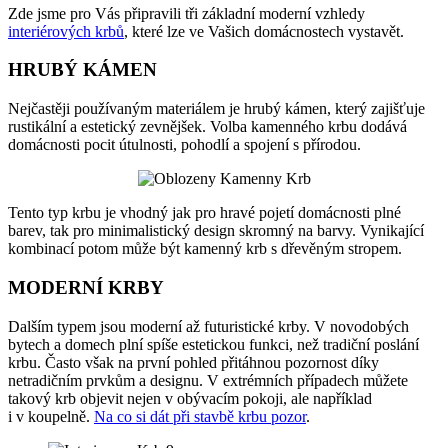
Zde jsme pro Vás připravili tři základní moderní vzhledy
interiérových krbů
, které lze ve Vašich domácnostech vystavět.
HRUBÝ KÁMEN
Nejčastěji používaným materiálem je hrubý kámen, který zajišťuje
rustikální a estetický zevnějšek. Volba kamenného krbu dodává
domácnosti pocit útulnosti, pohodlí a spojení s přírodou.
Tento typ krbu je vhodný jak pro hravé pojetí domácnosti plné
barev, tak pro minimalistický design skromný na barvy. Vynikající
kombinací potom může být kamenný krb s dřevěným stropem.
MODERNÍ KRBY
Dalším typem jsou moderní až futuristické krby. V novodobých
bytech a domech plní spíše estetickou funkci, než tradiční poslání
krbu. Často však na první pohled přitáhnou pozornost díky
netradičním prvkům a designu. V extrémních případech můžete
takový krb objevit nejen v obývacím pokoji, ale například
i v koupelně.
Na co si dát při stavbě krbu pozor
.