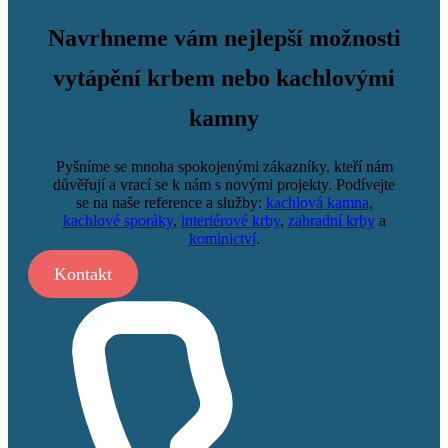
Navrhneme vám nejlepší možnosti
vytápění krbem nebo kachlovými
kamny
Pyšníme se mnoha spokojenými zákazníky, kteří nám
důvěřují a vrací se k nám s novými projekty. Podívejte
se na naše reference a služby:
kachlová kamna
,
kachlové sporáky
,
interiérové krby
,
zahradní krby
a
kominictví
.
Kontakt