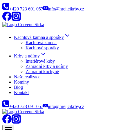
Přeskočit
+420 723 691 057
info@hrejicikrby.cz
na
obsah
Kachlová kamna a sporáky
Kachlová kamna
Kachlové sporáky
Krby a udírny
Interiérové krby
Zahradní krby a udírny
Zahradní kuchyně
Naše realizace
Komíny
Blog
Kontakt
+420 723 691 057
info@hrejicikrby.cz