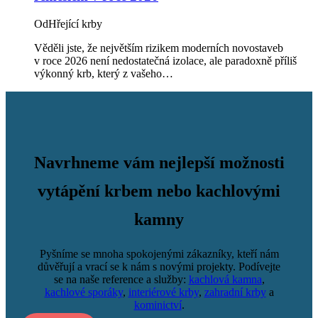
Od
Hřející krby
Věděli jste, že největším rizikem moderních novostaveb
v roce 2026 není nedostatečná izolace, ale paradoxně příliš
výkonný krb, který z vašeho…
Navrhneme vám nejlepší možnosti
vytápění krbem nebo kachlovými
kamny
Pyšníme se mnoha spokojenými zákazníky, kteří nám
důvěřují a vrací se k nám s novými projekty. Podívejte
se na naše reference a služby:
kachlová kamna
,
kachlové sporáky
,
interiérové krby
,
zahradní krby
a
kominictví
.