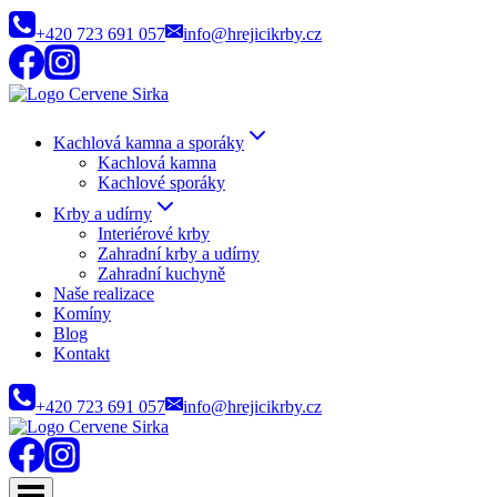
Přeskočit
+420 723 691 057
info@hrejicikrby.cz
na
obsah
Kachlová kamna a sporáky
Kachlová kamna
Kachlové sporáky
Krby a udírny
Interiérové krby
Zahradní krby a udírny
Zahradní kuchyně
Naše realizace
Komíny
Blog
Kontakt
+420 723 691 057
info@hrejicikrby.cz