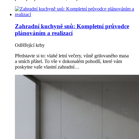
Zahradní kuchyně snů: Kompletní průvodce
plánováním a realizací
Od
Hřející krby
Představte si to: vlahé letní večery, vůně grilovaného masa
a smích přátel. To vše v dokonalém pohodlí, které vám
poskytne vaše vlastní zahradní…