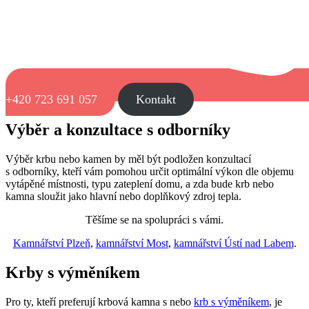
+420 723 691 057
Kontakt
Výběr a konzultace s odborníky
Výběr krbu nebo kamen by měl být podložen konzultací
s odborníky, kteří vám pomohou určit optimální výkon dle objemu
vytápěné místnosti, typu zateplení domu, a zda bude krb nebo
kamna sloužit jako hlavní nebo doplňkový zdroj tepla.
Těšíme se na spolupráci s vámi.
Kamnářství Plzeň
,
kamnářství Most
,
kamnářství Ústí nad Labem
.
Krby s výměníkem
Pro ty, kteří preferují krbová kamna s nebo
krb s výměníkem
, je