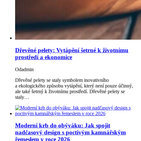
Dřevěné pelety: Vytápění šetrné k životnímu
prostředí a ekonomice
Od
admin
Dřevěné pelety se staly symbolem inovativního
a ekologického způsobu vytápění, který není pouze účinný,
ale také šetrný k životnímu prostředí. Dřevěné pelety se
staly…
Moderní krb do obýváku: Jak spojit
nadčasový design s poctivým kamnářským
řemeslem v roce 2026