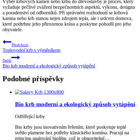
Výběr krbových kamen nebo krbu do dřevostavby je proces, který
vyžaduje pečlivé zvážení bezpečnostních aspektů, výkonu, designu
a poradenství od odborníků. Při správném rozhodnutí se krbová
kamna nebo krb stanou nejen zdrojem tepla, ale i srdcem domova,
které podtrhne jeho přirozenou krásu a poskytne pohodlí pro jeho
obyvatele.
Navigace
Předchozí
pro
Teplovodní krb s výměníkem
příspěvek
Další
Bio krb moderní a ekologický způsob vytápění
Podobné příspěvky
Bio krb moderní a ekologický způsob vytápění
Od
Hřející krby
Bio krby jsou inovativním řešením, které poskytuje teplé
světlo plamene bez potřeby klasického komína. Pracují na
principu spalování biolihu, což je obnovitelné…