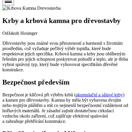
Krby a krbová kamna pro dřevostavby
Od
Jakub Hosinger
Dřevostavby jsou známé svou přirozeností a harmonií s životním
prostředím, což vyžaduje pečlivý výběr topidla, které bude
respektovat jejich specifika. Krbová kamna a krby jsou oblíbeným
řešením pro jejich schopnost poskytovat pohodlí a teplo, ale je třeba
vybrat správný typ, který bude vyhovovat specifikům dřevěné
konstrukce.
Bezpečnost především
Bezpečnost je klíčová při výběru krbů (
akumulační a sálavé krby
)
a kamen pro dřevostavby. Kamna by měla být vybavena dvojím
nebo trojitým pláštěm a mít co nejmenší bezpečnostní vzdálenost od
hořlavých materiálů. Je zásadní zajistit dostatečnou cirkulaci
vzduchu okolo zařízení, což zajišťuje efektivní spalování
a zabraňuje přehřívání konstrukce.