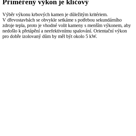
Přiměřený výkon je klíčový
Výběr výkonu krbových kamen je důležitým kritériem.
V dřevostavbách se obvykle setkáme s potřebou sekundárního
zdroje tepla, proto je vhodné volit kameny s menším výkonem, aby
nedošlo k přetápění a neefektivnímu spalování. Orientační výkon
pro dobře izolovaný dům by měl být okolo 5 kW.