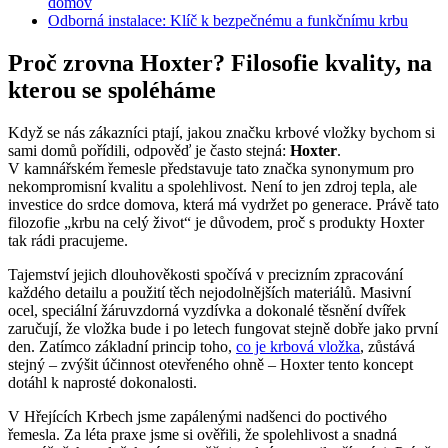
domov
Odborná instalace: Klíč k bezpečnému a funkčnímu krbu
Proč zrovna Hoxter? Filosofie kvality, na
kterou se spoléháme
Když se nás zákazníci ptají, jakou značku krbové vložky bychom si
sami domů pořídili, odpověď je často stejná:
Hoxter
.
V kamnářském řemesle představuje tato značka synonymum pro
nekompromisní kvalitu a spolehlivost. Není to jen zdroj tepla, ale
investice do srdce domova, která má vydržet po generace. Právě tato
filozofie „krbu na celý život“ je důvodem, proč s produkty Hoxter
tak rádi pracujeme.
Tajemství jejich dlouhověkosti spočívá v precizním zpracování
každého detailu a použití těch nejodolnějších materiálů. Masivní
ocel, speciální žáruvzdorná vyzdívka a dokonalé těsnění dvířek
zaručují, že vložka bude i po letech fungovat stejně dobře jako první
den. Zatímco základní princip toho,
co je krbová vložka
, zůstává
stejný – zvýšit účinnost otevřeného ohně – Hoxter tento koncept
dotáhl k naprosté dokonalosti.
V Hřejících Krbech jsme zapálenými nadšenci do poctivého
řemesla. Za léta praxe jsme si ověřili, že spolehlivost a snadná