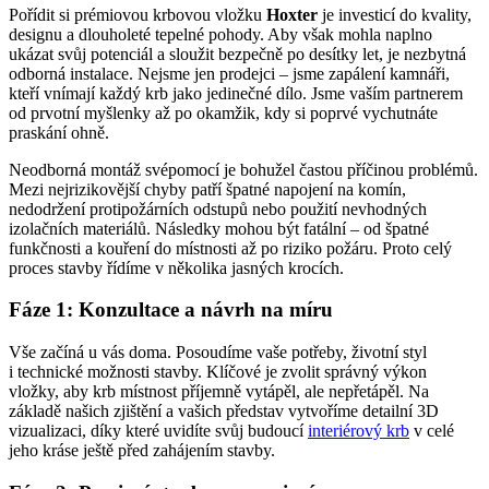
Pořídit si prémiovou krbovou vložku
Hoxter
je investicí do kvality,
designu a dlouholeté tepelné pohody. Aby však mohla naplno
ukázat svůj potenciál a sloužit bezpečně po desítky let, je nezbytná
odborná instalace. Nejsme jen prodejci – jsme zapálení kamnáři,
kteří vnímají každý krb jako jedinečné dílo. Jsme vaším partnerem
od prvotní myšlenky až po okamžik, kdy si poprvé vychutnáte
praskání ohně.
Neodborná montáž svépomocí je bohužel častou příčinou problémů.
Mezi nejrizikovější chyby patří špatné napojení na komín,
nedodržení protipožárních odstupů nebo použití nevhodných
izolačních materiálů. Následky mohou být fatální – od špatné
funkčnosti a kouření do místnosti až po riziko požáru. Proto celý
proces stavby řídíme v několika jasných krocích.
Fáze 1: Konzultace a návrh na míru
Vše začíná u vás doma. Posoudíme vaše potřeby, životní styl
i technické možnosti stavby. Klíčové je zvolit správný výkon
vložky, aby krb místnost příjemně vytápěl, ale nepřetápěl. Na
základě našich zjištění a vašich představ vytvoříme detailní 3D
vizualizaci, díky které uvidíte svůj budoucí
interiérový krb
v celé
jeho kráse ještě před zahájením stavby.