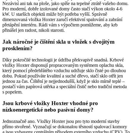
Nezávisí ani tak na ploše, jako spíše na tepelné ztrátě vašeho domu.
Pro moderní, dobře izolované domy často stačí výkon okolo 4-6
kW. U starších objektů může být potřeba vyšší. Správně
dimenzovaná vložka Hoxter zaručí efektivní spalování a zabrání
přetápění interiéru. Rádi vám s výpočtem pomůžeme, aby krb
přinášel jen radost, nikoli starosti.
Jak náročné je čištění skla u vložek s dvojitým
prosklením?
Díky pokročilé technologii je údržba překvapivě snadná. Krbové
vložky Hoxter disponují propracovaným systémem oplachu skla,
který pomocí předehřátého vzduchu udržuje sklo čisté po dlouhou
dobu. Pokud používáte kvalitní a suché dřevo, stačí sklo otřít jen
jednou za čas. Čištění je nejjednodušší, když je sklo mírně teplé –
postačí vám papírová utěrka a speciální čistič nebo tradiční metoda
s popelem.
Jsou krbové vložky Hoxter vhodné pro
nízkoenergetické nebo pasivní domy?
Jednoznačně ano. Vložky Hoxter jsou pro tyto moderní stavby
přímo stvořené. Vyznačují se dokonalou těsností spalovací komory
a jsou vybaveny centrálním přívodem externího vzduchu (CPV). To