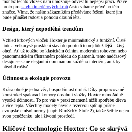
montáž těchto vložek nám umožňuje odvést tu nejlepší práci. Právě
proto pro
stavbu interiérových krbů
často saháme právě po této
značce. Víme, že našim zákazníkům předáváme řešení, které jim
bude přinášet radost a pohodu dlouhá léta.
Design, který nepodléhá trendům
Vzhled krbových vložek Hoxter je minimalistický a funkční. Čisté
linie a velkorysé prosklení staví do popředí to nejdůležitější – živý
oheň. Ať už toužíte po klasickém čelním, moderním rohovém nebo
panoramatickém třístranném pohledu do plamenů, tento nadčasový
design se stane elegantní dominantou každého interiéru, aniž by
působil rušivě.
Účinnost a ekologie provozu
Krása ohně je jedna věc, hospodárnost druhá. Díky propracované
konstrukci spalovací komory dosahují vložky Hoxter mimořádně
vysoké účinnosti. To pro vás v praxi znamená nižší spotřebu dřeva
a více tepla. Všechny modely navíc s rezervou splňují přísné
evropské emisní normy (např. BImSchV Stufe 2), takže šetříte nejen
svou peněženku, ale i životní prostředí.
Klíčové technologie Hoxter: Co se skrývá