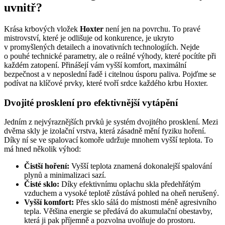
uvnitř?
Krása krbových vložek
Hoxter
není jen na povrchu. To pravé
mistrovství, které je odlišuje od konkurence, je ukryto
v promyšlených detailech a inovativních technologiích. Nejde
o pouhé technické parametry, ale o reálné výhody, které pocítíte při
každém zatopení. Přinášejí vám vyšší komfort, maximální
bezpečnost a v neposlední řadě i citelnou úsporu paliva. Pojďme se
podívat na klíčové prvky, které tvoří srdce každého krbu Hoxter.
Dvojité prosklení pro efektivnější vytápění
Jedním z nejvýraznějších prvků je systém dvojitého prosklení. Mezi
dvěma skly je izolační vrstva, která zásadně mění fyziku hoření.
Díky ní se ve spalovací komoře udržuje mnohem vyšší teplota. To
má hned několik výhod:
Čistší hoření:
Vyšší teplota znamená dokonalejší spalování
plynů a minimalizaci sazí.
Čisté sklo:
Díky efektivnímu oplachu skla předehřátým
vzduchem a vysoké teplotě zůstává pohled na oheň nerušený.
Vyšší komfort:
Přes sklo sálá do místnosti méně agresivního
tepla. Většina energie se předává do akumulační obestavby,
která ji pak příjemně a pozvolna uvolňuje do prostoru.