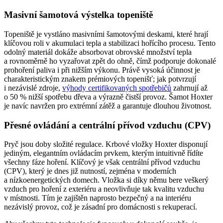
Masivní šamotová výstelka topeniště
Topeniště je vystláno masivními šamotovými deskami, které hrají
klíčovou roli v akumulaci tepla a stabilizaci hořícího procesu. Tento
odolný materiál dokáže absorbovat obrovské množství tepla
a rovnoměrně ho vyzařovat zpět do ohně, čímž podporuje dokonalé
prohoření paliva i při nižším výkonu. Právě vysoká účinnost je
charakteristickým znakem prémiových topenišť; jak potvrzují
i nezávislé zdroje,
výhody certifikovaných spotřebičů
zahrnují až
o 50 % nižší spotřebu dřeva a výrazně čistší provoz. Šamot Hoxter
je navíc navržen pro extrémní zátěž a garantuje dlouhou životnost.
Přesné ovládání a centrální přívod vzduchu (CPV)
Pryč jsou doby složité regulace. Krbové vložky Hoxter disponují
jediným, elegantním ovládacím prvkem, kterým intuitivně řídíte
všechny fáze hoření. Klíčový je však centrální přívod vzduchu
(CPV), který je dnes již nutností, zejména v moderních
a nízkoenergetických domech. Vložka si díky němu bere veškerý
vzduch pro hoření z exteriéru a neovlivňuje tak kvalitu vzduchu
v místnosti. Tím je zajištěn naprosto bezpečný a na interiéru
nezávislý provoz, což je zásadní pro domácnosti s rekuperací.