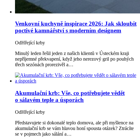
Venkovní kuchyně inspirace 2026: Jak skloubit
poctivé kamnářství s moderním designem
Od
Hřející krby
Minulý leden řešil jeden z našich klientů v Ústeckém kraji
nepříjemné překvapení, když jeho nerezový gril po pouhých
třech sezónách prorezivěl a…
Akumulační krb: Vše, co potřebujete vědět
o sálavém teple a úsporách
Od
Hřející krby
Představujete si dokonalé teplo domova, ale při myšlence na
akumulační krb se vám hlavou honí spousta otázek? Ztrácíte
se v pojmech jako sálání a…