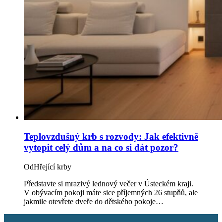
Teplovzdušný krb s rozvody: Jak efektivně
vytopit celý dům a na co si dát pozor?
Od
Hřející krby
Představte si mrazivý lednový večer v Ústeckém kraji.
V obývacím pokoji máte sice příjemných 26 stupňů, ale
jakmile otevřete dveře do dětského pokoje…