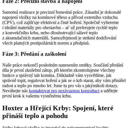
Fáze 2: Precizní stavba a napojení
Samotná realizace je precizní řemeslná práce. Zásadní je dokonalé
napojení vložky na komínové těleso a přívod externího vzduchu
(CPV), což zajišťuje efektivní a čisté hoření. Společně vybereme
i ideální materiály pro obestavbu – ať už preferujete rychlé teplo
z konvekčního krbu, nebo dlouhotrvající sálavé teplo
z akumulačních materiálů. Samozřejmostí je striktní dodržování
všech platných protipožárních norem a předpisů.
Fáze 3: Předání a zaškolení
Naše práce nekončí posledním nanesením omítky. Součástí předání
díla je první zkušební zátop, při kterém zkontrolujeme všechny
funkce a správný tah komína. Důkladně vám vysvětlíme, jak
správně topit, regulovat hoření a jak se o krb starat, aby vám přinášel
radost a teplo po mnoho let. Jsme tu pro vás s jakýmikoli dotazy.
Neváhejte nás
kontaktovat pro nezávaznou konzultaci
a udělejte
první krok k vašemu vysněnému krbu.
Hoxter a Hřející Krby: Spojení, které
přináší teplo a pohodu
Volba krbové vložky je investicí do nekompromisní kvality,