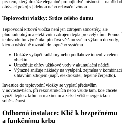
prvkem, který dokáže elegantně propojit dvě místnosti – například
obývací pokoj s jídelnou nebo relaxační zónou.
Teplovodní vložky: Srdce celého domu
Teplovodní krbová vložka není jen zdrojem atmosféry, ale
plnohodnotným a efektivním zdrojem tepla pro celý dům. Pomocí
teplovodního výměníku předává většinu svého výkonu do vody,
kterou následně rozvádí do topného systému.
Dokáže vytápět radiátory nebo podlahové topení v celém
objektu.
Umožňuje ohřev užitkové vody v akumulační nádrži.
Výrazně snižuje náklady na vytápění, zejména v kombinaci
s hlavním zdrojem (např. elektrokotel, tepelné čerpadlo).
Investice do teplovodní vložky se vyplatí především
v novostavbách, při rekonstrukcích nebo všude tam, kde chcete
využít teplo z krbu na maximum a získat větší energetickou
soběstačnost.
Odborná instalace: Klíč k bezpečnému
a funkčnímu krbu