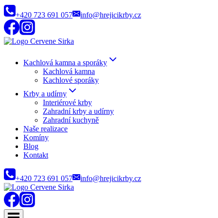
Přeskočit
+420 723 691 057
info@hrejicikrby.cz
na
obsah
Kachlová kamna a sporáky
Kachlová kamna
Kachlové sporáky
Krby a udírny
Interiérové krby
Zahradní krby a udírny
Zahradní kuchyně
Naše realizace
Komíny
Blog
Kontakt
+420 723 691 057
info@hrejicikrby.cz