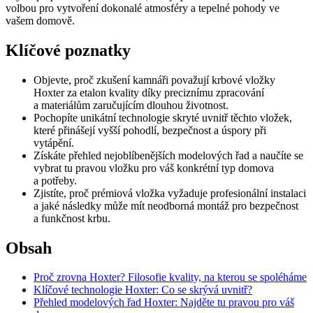
volbou pro vytvoření dokonalé atmosféry a tepelné pohody ve
vašem domově.
Klíčové poznatky
Objevte, proč zkušení kamnáři považují krbové vložky
Hoxter za etalon kvality díky preciznímu zpracování
a materiálům zaručujícím dlouhou životnost.
Pochopíte unikátní technologie skryté uvnitř těchto vložek,
které přinášejí vyšší pohodlí, bezpečnost a úspory při
vytápění.
Získáte přehled nejoblíbenějších modelových řad a naučíte se
vybrat tu pravou vložku pro váš konkrétní typ domova
a potřeby.
Zjistíte, proč prémiová vložka vyžaduje profesionální instalaci
a jaké následky může mít neodborná montáž pro bezpečnost
a funkčnost krbu.
Obsah
Proč zrovna Hoxter? Filosofie kvality, na kterou se spoléháme
Klíčové technologie Hoxter: Co se skrývá uvnitř?
Přehled modelových řad Hoxter: Najděte tu pravou pro váš