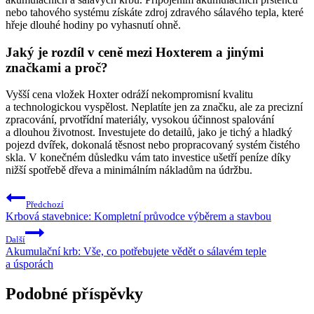
nebo tahového systému získáte zdroj zdravého sálavého tepla, které
hřeje dlouhé hodiny po vyhasnutí ohně.
Jaký je rozdíl v ceně mezi Hoxterem a jinými
značkami a proč?
Vyšší cena vložek Hoxter odráží nekompromisní kvalitu
a technologickou vyspělost. Neplatíte jen za značku, ale za precizní
zpracování, prvotřídní materiály, vysokou účinnost spalování
a dlouhou životnost. Investujete do detailů, jako je tichý a hladký
pojezd dvířek, dokonalá těsnost nebo propracovaný systém čistého
skla. V konečném důsledku vám tato investice ušetří peníze díky
nižší spotřebě dřeva a minimálním nákladům na údržbu.
Navigace
Předchozí
pro
Krbová stavebnice: Kompletní průvodce výběrem a stavbou
příspěvek
Další
Akumulační krb: Vše, co potřebujete vědět o sálavém teple
a úsporách
Podobné příspěvky