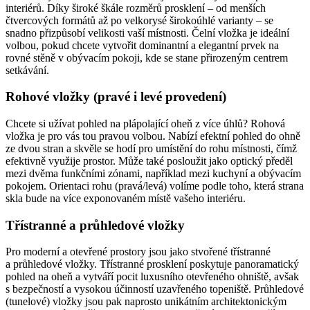
interiérů. Díky široké škále rozměrů prosklení – od menších
čtvercových formátů až po velkorysé širokoúhlé varianty – se
snadno přizpůsobí velikosti vaší místnosti. Čelní vložka je ideální
volbou, pokud chcete vytvořit dominantní a elegantní prvek na
rovné stěně v obývacím pokoji, kde se stane přirozeným centrem
setkávání.
Rohové vložky (pravé i levé provedení)
Chcete si užívat pohled na plápolající oheň z více úhlů? Rohová
vložka je pro vás tou pravou volbou. Nabízí efektní pohled do ohně
ze dvou stran a skvěle se hodí pro umístění do rohu místnosti, čímž
efektivně využije prostor. Může také posloužit jako optický předěl
mezi dvěma funkčními zónami, například mezi kuchyní a obývacím
pokojem. Orientaci rohu (pravá/levá) volíme podle toho, která strana
skla bude na více exponovaném místě vašeho interiéru.
Třístranné a průhledové vložky
Pro moderní a otevřené prostory jsou jako stvořené třístranné
a průhledové vložky. Třístranné prosklení poskytuje panoramatický
pohled na oheň a vytváří pocit luxusního otevřeného ohniště, avšak
s bezpečností a vysokou účinností uzavřeného topeniště. Průhledové
(tunelové) vložky jsou pak naprosto unikátním architektonickým