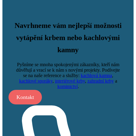
Navrhneme vám nejlepší možnosti
vytápění krbem nebo kachlovými
kamny
Pyšníme se mnoha spokojenými zákazníky, kteří nám
důvěřují a vrací se k nám s novými projekty. Podívejte
se na naše reference a služby:
kachlová kamna
,
kachlové sporáky
,
interiérové krby
,
zahradní krby
a
kominictví
.
Kontakt