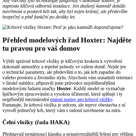
Aby všechny tyto technologie fungovaly v dokonalé souhře, je
naprosto klíčová odborná instalace. Jen zkušený kamnář dokáže
navrhnout a postavit krb tak, aby byl nejen krásný, ale především
bezpečný a plně funkční po desítky let.
Přehled modelových řad Hoxter: Najděte
tu pravou pro váš domov
Výběr správné krbové vložky je klíčovým krokem k vytvoření
dokonalé atmosféry a tepelné pohody ve vašem domě. Nejde jen
o technické parametry, ale především o to, jak krb zapadne do
vašeho prostoru a životního stylu. Abychom vám usnadnili orientaci
v široké nabídce, připravili jsme průvodce nejoblíbenějšími
modelovými řadami značky
Hoxter
. Každý model se vyznačuje
špičkovým zpracováním a vysokou účinností, která splňuje i ty
nejpřísnější mezinárodní
emisní normy pro krbové vložky
.
Pamatujte, že krbová vložka je srdcem, ale teprve obestavba z ní
vytvoří jedinečný krb, který vám s radostí navrhneme na míru.
Čelní vložky (řada HAKA)
Představují nestárnoucí klasiku a nejuniverzálnější řešení pro většinu