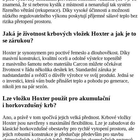
znamená, že si neberou kyslík z místnosti a nenarušují tak systém
řízeného větrání (rekuperace). Díky vysoké účinnosti a možnosti
nízkého regulovatelného výkonu poskytují příjemné sálavé teplo bez
rizika přetopení prostoru.
Jaká je životnost krbových vložek Hoxter a jak je to
se zárukou?
Hoxter je synonymem pro poctivé řemeslo a dlouhověkost. Díky
masivní konstrukci, kvalitní oceli a odolné výstelce topeniště
z masivního šamotu nebo materiálu Carcon můžete očekávat
životnost v řádu několika desítek let. Standardní záruka je
nadstandardní a svědčí o důvěře výrobce ve svůj produkt. Jedná se
o investici, která vám bude přinášet teplo a pohodu po generace,
nikoli jen na pár sezón.
Lze vložku Hoxter použít pro akumulační
i horkovzdušný krb?
Ano, a právě v tom spočívá jejich velká přednost. Krbové vložky
Hoxter jsou navrženy s maximální flexibilitou. Lze je zabudovat do
klasické horkovzdušné obestavby pro rychlé vytopení prostoru, ale
jejich robustní konstrukce je předurčuje především pro stavbu
akumulačních a sálavých krbů. Připojením akumulačních prstenců