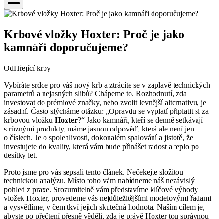
Krbové vložky Hoxter: Proč je jako
kamnáři doporučujeme?
Od
Hřející krby
Vybíráte srdce pro váš nový krb a ztrácíte se v záplavě technických
parametrů a nejasných slibů? Chápeme to. Rozhodnutí, zda
investovat do prémiové značky, nebo zvolit levnější alternativu, je
zásadní. Často slýcháme otázku: „Opravdu se vyplatí připlatit si za
krbovou vložku
Hoxter
?“ Jako kamnáři, kteří se denně setkávají
s různými produkty, máme jasnou odpověď, která ale není jen
o číslech. Je o spolehlivosti, dokonalém spalování a jistotě, že
investujete do kvality, která vám bude přinášet radost a teplo po
desítky let.
Proto jsme pro vás sepsali tento článek. Nečekejte složitou
technickou analýzu. Místo toho vám nabídneme náš nezávislý
pohled z praxe. Srozumitelně vám představíme klíčové výhody
vložek Hoxter, provedeme vás nejdůležitějšími modelovými řadami
a vysvětlíme, v čem tkví jejich skutečná hodnota. Naším cílem je,
abyste po přečtení přesně věděli, zda je právě Hoxter tou správnou