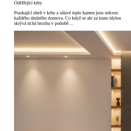
Od
Hřející krby
Praskající oheň v krbu a sálavé teplo kamen jsou srdcem
každého útulného domova. Co když se ale za touto idylou
skrývá tichá hrozba v podobě…