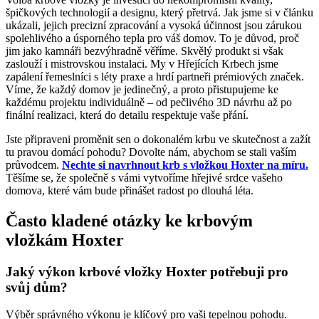
špičkových technologií a designu, který přetrvá. Jak jsme si v článku
ukázali, jejich precizní zpracování a vysoká účinnost jsou zárukou
spolehlivého a úsporného tepla pro váš domov. To je důvod, proč
jim jako kamnáři bezvýhradně věříme. Skvělý produkt si však
zaslouží i mistrovskou instalaci. My v Hřejících Krbech jsme
zapálení řemeslníci s léty praxe a hrdí partneři prémiových značek.
Víme, že každý domov je jedinečný, a proto přistupujeme ke
každému projektu individuálně – od pečlivého 3D návrhu až po
finální realizaci, která do detailu respektuje vaše přání.
Jste připraveni proměnit sen o dokonalém krbu ve skutečnost a zažít
tu pravou domácí pohodu? Dovolte nám, abychom se stali vaším
průvodcem.
Nechte si navrhnout krb s vložkou Hoxter na míru.
Těšíme se, že společně s vámi vytvoříme hřejivé srdce vašeho
domova, které vám bude přinášet radost po dlouhá léta.
Často kladené otázky ke krbovým
vložkám Hoxter
Jaký výkon krbové vložky Hoxter potřebuji pro
svůj dům?
Výběr správného výkonu je klíčový pro vaši tepelnou pohodu.