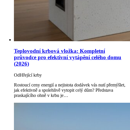
Teplovodní krbová vložka: Kompletní
průvodce pro efektivní vytápění celého domu
(2026)
Od
Hřející krby
Rostoucí ceny energií a nejistota dodávek vás nutí přemýšlet,
jak efektivně a spolehlivě vytopit celý dům? Představa
praskajícího ohně v krbu je…