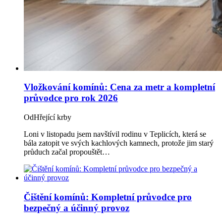
Vložkování komínů: Cena za metr a kompletní
průvodce pro rok 2026
Od
Hřející krby
Loni v listopadu jsem navštívil rodinu v Teplicích, která se
bála zatopit ve svých kachlových kamnech, protože jim starý
průduch začal propouštět…
Čištění komínů: Kompletní průvodce pro
bezpečný a účinný provoz