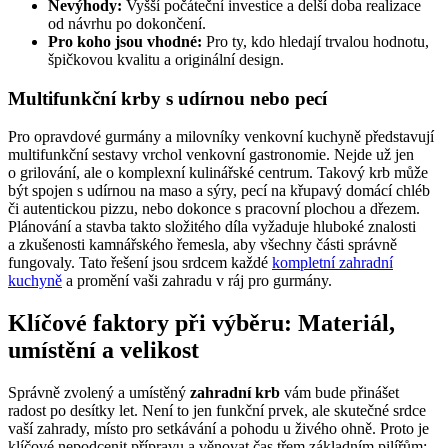
Nevýhody:
Vyšší počáteční investice a delší doba realizace
od návrhu po dokončení.
Pro koho jsou vhodné:
Pro ty, kdo hledají trvalou hodnotu,
špičkovou kvalitu a originální design.
Multifunkční krby s udírnou nebo pecí
Pro opravdové gurmány a milovníky venkovní kuchyně představují
multifunkční sestavy vrchol venkovní gastronomie. Nejde už jen
o grilování, ale o komplexní kulinářské centrum. Takový krb může
být spojen s udírnou na maso a sýry, pecí na křupavý domácí chléb
či autentickou pizzu, nebo dokonce s pracovní plochou a dřezem.
Plánování a stavba takto složitého díla vyžaduje hluboké znalosti
a zkušenosti kamnářského řemesla, aby všechny části správně
fungovaly. Tato řešení jsou srdcem každé
kompletní zahradní
kuchyně
a promění vaši zahradu v ráj pro gurmány.
Klíčové faktory při výběru: Materiál,
umístění a velikost
Správně zvolený a umístěný
zahradní krb
vám bude přinášet
radost po desítky let. Není to jen funkční prvek, ale skutečné srdce
vaší zahrady, místo pro setkávání a pohodu u živého ohně. Proto je
klíčové nepodcenit přípravu a věnovat čas třem základním pilířům: