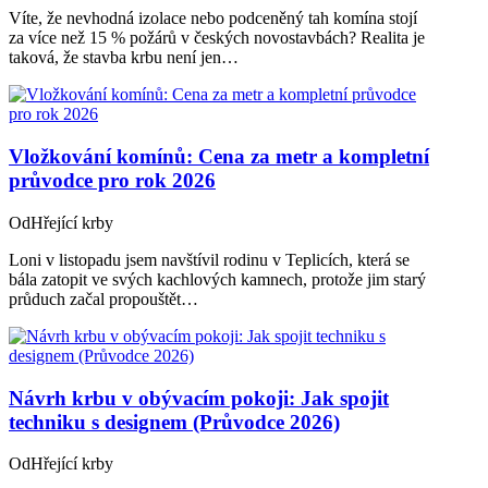
Víte, že nevhodná izolace nebo podceněný tah komína stojí
za více než 15 % požárů v českých novostavbách? Realita je
taková, že stavba krbu není jen…
Vložkování komínů: Cena za metr a kompletní
průvodce pro rok 2026
Od
Hřející krby
Loni v listopadu jsem navštívil rodinu v Teplicích, která se
bála zatopit ve svých kachlových kamnech, protože jim starý
průduch začal propouštět…
Návrh krbu v obývacím pokoji: Jak spojit
techniku s designem (Průvodce 2026)
Od
Hřející krby