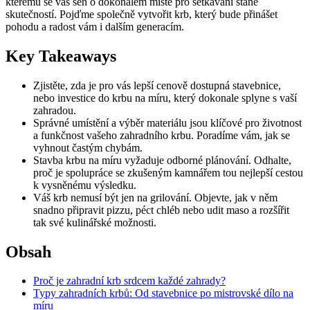
kterému se váš sen o dokonalém místě pro setkávání stane
skutečností. Pojďme společně vytvořit krb, který bude přinášet
pohodu a radost vám i dalším generacím.
Key Takeaways
Zjistěte, zda je pro vás lepší cenově dostupná stavebnice,
nebo investice do krbu na míru, který dokonale splyne s vaší
zahradou.
Správné umístění a výběr materiálu jsou klíčové pro životnost
a funkčnost vašeho zahradního krbu. Poradíme vám, jak se
vyhnout častým chybám.
Stavba krbu na míru vyžaduje odborné plánování. Odhalte,
proč je spolupráce se zkušeným kamnářem tou nejlepší cestou
k vysněnému výsledku.
Váš krb nemusí být jen na grilování. Objevte, jak v něm
snadno připravit pizzu, péct chléb nebo udit maso a rozšířit
tak své kulinářské možnosti.
Obsah
Proč je zahradní krb srdcem každé zahrady?
Typy zahradních krbů: Od stavebnice po mistrovské dílo na
míru