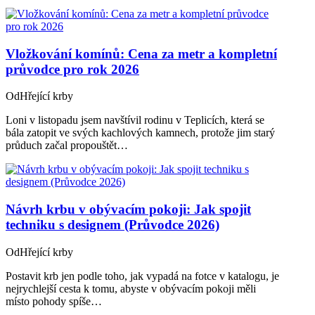
Vložkování komínů: Cena za metr a kompletní
průvodce pro rok 2026
Od
Hřející krby
Loni v listopadu jsem navštívil rodinu v Teplicích, která se
bála zatopit ve svých kachlových kamnech, protože jim starý
průduch začal propouštět…
Návrh krbu v obývacím pokoji: Jak spojit
techniku s designem (Průvodce 2026)
Od
Hřející krby
Postavit krb jen podle toho, jak vypadá na fotce v katalogu, je
nejrychlejší cesta k tomu, abyste v obývacím pokoji měli
místo pohody spíše…