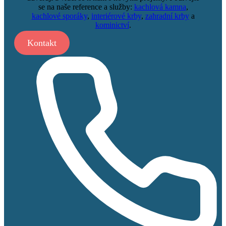
se na naše reference a služby:
kachlová kamna
,
kachlové sporáky
,
interiérové krby
,
zahradní krby
a
kominictví
.
Kontakt