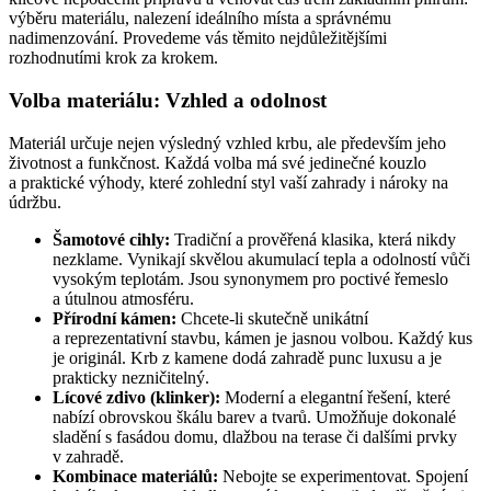
výběru materiálu, nalezení ideálního místa a správnému
nadimenzování. Provedeme vás těmito nejdůležitějšími
rozhodnutími krok za krokem.
Volba materiálu: Vzhled a odolnost
Materiál určuje nejen výsledný vzhled krbu, ale především jeho
životnost a funkčnost. Každá volba má své jedinečné kouzlo
a praktické výhody, které zohlední styl vaší zahrady i nároky na
údržbu.
Šamotové cihly:
Tradiční a prověřená klasika, která nikdy
nezklame. Vynikají skvělou akumulací tepla a odolností vůči
vysokým teplotám. Jsou synonymem pro poctivé řemeslo
a útulnou atmosféru.
Přírodní kámen:
Chcete-li skutečně unikátní
a reprezentativní stavbu, kámen je jasnou volbou. Každý kus
je originál. Krb z kamene dodá zahradě punc luxusu a je
prakticky nezničitelný.
Lícové zdivo (klinker):
Moderní a elegantní řešení, které
nabízí obrovskou škálu barev a tvarů. Umožňuje dokonalé
sladění s fasádou domu, dlažbou na terase či dalšími prvky
v zahradě.
Kombinace materiálů:
Nebojte se experimentovat. Spojení