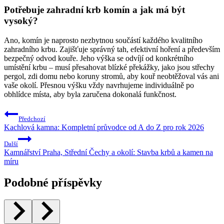
Potřebuje zahradní krb komín a jak má být
vysoký?
Ano, komín je naprosto nezbytnou součástí každého kvalitního
zahradního krbu. Zajišťuje správný tah, efektivní hoření a především
bezpečný odvod kouře. Jeho výška se odvíjí od konkrétního
umístění krbu – musí přesahovat blízké překážky, jako jsou střechy
pergol, zdi domu nebo koruny stromů, aby kouř neobtěžoval vás ani
vaše okolí. Přesnou výšku vždy navrhujeme individuálně po
obhlídce místa, aby byla zaručena dokonalá funkčnost.
Navigace
Předchozí
pro
Kachlová kamna: Kompletní průvodce od A do Z pro rok 2026
příspěvek
Další
Kamnářství Praha, Střední Čechy a okolí: Stavba krbů a kamen na
míru
Podobné příspěvky