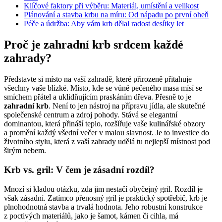
Klíčové faktory při výběru: Materiál, umístění a velikost
Plánování a stavba krbu na míru: Od nápadu po první oheň
Péče a údržba: Aby vám krb dělal radost desítky let
Proč je zahradní krb srdcem každé
zahrady?
Představte si místo na vaší zahradě, které přirozeně přitahuje
všechny vaše blízké. Místo, kde se vůně pečeného masa mísí se
smíchem přátel a uklidňujícím praskáním dřeva. Přesně to je
zahradní krb
. Není to jen nástroj na přípravu jídla, ale skutečné
společenské centrum a zdroj pohody. Stává se elegantní
dominantou, která přináší teplo, rozšiřuje vaše kulinářské obzory
a promění každý všední večer v malou slavnost. Je to investice do
životního stylu, která z vaší zahrady udělá tu nejlepší místnost pod
širým nebem.
Krb vs. gril: V čem je zásadní rozdíl?
Mnozí si kladou otázku, zda jim nestačí obyčejný gril. Rozdíl je
však zásadní. Zatímco přenosný gril je praktický spotřebič, krb je
plnohodnotná stavba a trvalá hodnota. Jeho robustní konstrukce
z poctivých materiálů, jako je šamot, kámen či cihla, má