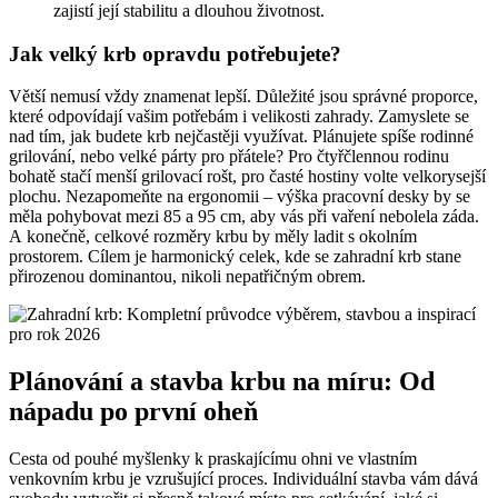
zajistí její stabilitu a dlouhou životnost.
Jak velký krb opravdu potřebujete?
Větší nemusí vždy znamenat lepší. Důležité jsou správné proporce,
které odpovídají vašim potřebám i velikosti zahrady. Zamyslete se
nad tím, jak budete krb nejčastěji využívat. Plánujete spíše rodinné
grilování, nebo velké párty pro přátele? Pro čtyřčlennou rodinu
bohatě stačí menší grilovací rošt, pro časté hostiny volte velkorysejší
plochu. Nezapomeňte na ergonomii – výška pracovní desky by se
měla pohybovat mezi 85 a 95 cm, aby vás při vaření nebolela záda.
A konečně, celkové rozměry krbu by měly ladit s okolním
prostorem. Cílem je harmonický celek, kde se zahradní krb stane
přirozenou dominantou, nikoli nepatřičným obrem.
Plánování a stavba krbu na míru: Od
nápadu po první oheň
Cesta od pouhé myšlenky k praskajícímu ohni ve vlastním
venkovním krbu je vzrušující proces. Individuální stavba vám dává