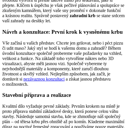
svobodu vytvořit si přesně takové místo pro setkávání, jaké si
přejete. Klíčem k úspěchu je však pečlivé plánování a spolupráce se
zkušeným kamnářem, který vaše sny promění v dokonale funkční
a krásnou realitu. Správně postavený
zahradní krb
se stane srdcem
vaší zahrady na desítky let.
Návrh a konzultace: První krok k vysněnému krbu
Vše začíná u vašich představ. Chcete jen grilovat, nebo i péct pizzu
či udit maso? Jaký styl se hodí k vašemu domu a zahradě? Během
úvodní konzultace společně probereme vaše požadavky na vzhled,
velikost a funkce. Na základě toho vytvoříme nákres nebo 3D
vizualizaci, abyste měli jasnou vizi. Společně vybereme ty
nejvhodnější materiály a komponenty, které zaručí dlouhou
životnost a skvělý vzhled. Nejlepším způsobem, jak začít, je
domluvit si
nezávaznou konzultaci
a získat jasnou představu
o možnostech.
Stavební příprava a realizace
Kvalitní dílo vyžaduje pevné základy. Prvním krokem na místě je
proto příprava stabilní základové desky, která ponese celou váhu
stavby. Následuje samotná stavba, kde se zhmotňuje náš společný
plán – od tělesa krbu přes ohniště až po komín. Klademe maximální
důraz na poctivé řemeslné zpracování a používáme pouze materiály,