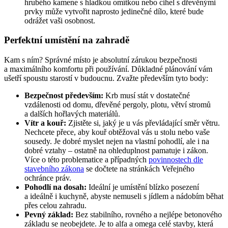
hrubého kamene s hladkou omítkou nebo cihel s dřevěnými
prvky může vytvořit naprosto jedinečné dílo, které bude
odrážet vaši osobnost.
Perfektní umístění na zahradě
Kam s ním? Správné místo je absolutní zárukou bezpečnosti
a maximálního komfortu při používání. Důkladné plánování vám
ušetří spoustu starostí v budoucnu. Zvažte především tyto body:
Bezpečnost především:
Krb musí stát v dostatečné
vzdálenosti od domu, dřevěné pergoly, plotu, větví stromů
a dalších hořlavých materiálů.
Vítr a kouř:
Zjistěte si, jaký je u vás převládající směr větru.
Nechcete přece, aby kouř obtěžoval vás u stolu nebo vaše
sousedy. Je dobré myslet nejen na vlastní pohodlí, ale i na
dobré vztahy – ostatně na ohleduplnost pamatuje i zákon.
Více o této problematice a případných
povinnostech dle
stavebního zákona
se dočtete na stránkách Veřejného
ochránce práv.
Pohodlí na dosah:
Ideální je umístění blízko posezení
a ideálně i kuchyně, abyste nemuseli s jídlem a nádobím běhat
přes celou zahradu.
Pevný základ:
Bez stabilního, rovného a nejlépe betonového
základu se neobejdete. Je to alfa a omega celé stavby, která