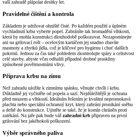
vaší zahradě plápolat desítky let.
Pravidelné čištění a kontrola
Základem je udržovat ohniště čisté. Po každém použití a úplném
vychladnutí krbu vyberte popel. Zabráníte tak hromadění vlhkosti,
která by mohla konstrukci dlouhodobě poškozovat. Nezapomínejte
ani na grilovací rošt – ocelovým kartáčem jej snadno zbavíte
mastnoty a zbytků jídla, což je klíčové pro hygienu i chuť dalších
pokrmů. Jednou za čas také pohledem zkontrolujte spáry a celistvost
celé stavby, abyste včas odhalili případné drobné praskliny
způsobené povětrnostními vlivy.
Příprava krbu na zimu
Než zahradu uložíte k zimnímu spánku, věnujte chvíli i krbu.
Důkladně jej vyčistěte od popela a sazí. Nejdůležitější je ochrana
před mrazem a vlhkostí. Ideálním řešením je kvalitní nepromokavá
plachta nebo speciální ochranný kryt, který zabrání pronikání sněhu
a deště do konstrukce. Ujistěte se také, že je komín chráněn proti
zatékání. Na jaře pak bude váš
zahradní krb
připraven na první
grilování bez jakéhokoli poškození.
Výběr správného paliva