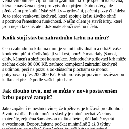
venkovní ohniště. Oproti tomu „zahradní krb“ je specifická stavba,
která je navržena nejen pro vytvoření příjemné atmosféry, ale
především pro kulinářské zážitky – grilování, pečení pizzy či chleba.
Je to srdce venkovní kuchyně, které spojuje krásu živého ohně
s poctivou řemeslnou funkčností. Naším cílem je stavět krby, které
jsou nejen krásné, ale i dokonale slouží svému účelu.
Kolik stojí stavba zahradního krbu na míru?
Cena zahradního krbu na míru je velmi individuální a odráží vaše
konkrétní přání. Ovlivňuje ji velikost, použité materiály (šamot,
cihly, kámen) a složitost konstrukce. Jednoduchý grilovací krb může
začínat okolo 80 000 Kč, zatímco komplexní zahradní kuchyně
s udírnou, pecí na pizzu a odkládacími plochami se mohou
pohybovat i přes 200 000 Kč. Rádi pro vás připravíme nezávaznou
kalkulaci přesně podle vašich představ.
Jak dlouho trvá, než se může v nově postaveném
krbu poprvé zatopit?
Jako zapálení řemeslníci víme, že trpělivost je klíčová pro dlouhou
životnost díla. Po dokončení stavby je nutné nechat všechny
materiály, zejména šamotovou maltu a beton, důkladně vyzrát
a vyschnout. Doporučujeme počkat minimálně 2 až 3 týdny