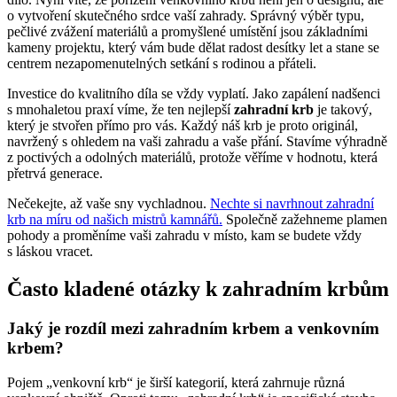
o vytvoření skutečného srdce vaší zahrady. Správný výběr typu,
pečlivé zvážení materiálů a promyšlené umístění jsou základními
kameny projektu, který vám bude dělat radost desítky let a stane se
centrem nezapomenutelných setkání s rodinou a přáteli.
Investice do kvalitního díla se vždy vyplatí. Jako zapálení nadšenci
s mnohaletou praxí víme, že ten nejlepší
zahradní krb
je takový,
který je stvořen přímo pro vás. Každý náš krb je proto originál,
navržený s ohledem na vaši zahradu a vaše přání. Stavíme výhradně
z poctivých a odolných materiálů, protože věříme v hodnotu, která
přetrvá generace.
Nečekejte, až vaše sny vychladnou.
Nechte si navrhnout zahradní
krb na míru od našich mistrů kamnářů.
Společně zažehneme plamen
pohody a proměníme vaši zahradu v místo, kam se budete vždy
s láskou vracet.
Často kladené otázky k zahradním krbům
Jaký je rozdíl mezi zahradním krbem a venkovním
krbem?
Pojem „venkovní krb“ je širší kategorií, která zahrnuje různá