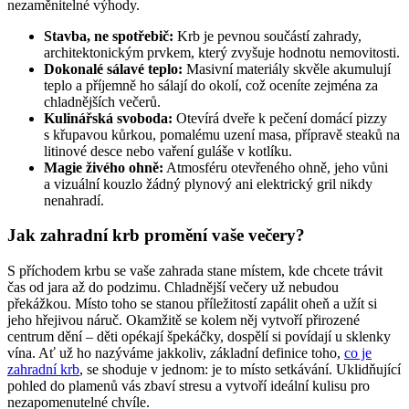
nezaměnitelné výhody.
Stavba, ne spotřebič:
Krb je pevnou součástí zahrady,
architektonickým prvkem, který zvyšuje hodnotu nemovitosti.
Dokonalé sálavé teplo:
Masivní materiály skvěle akumulují
teplo a příjemně ho sálají do okolí, což oceníte zejména za
chladnějších večerů.
Kulinářská svoboda:
Otevírá dveře k pečení domácí pizzy
s křupavou kůrkou, pomalému uzení masa, přípravě steaků na
litinové desce nebo vaření guláše v kotlíku.
Magie živého ohně:
Atmosféru otevřeného ohně, jeho vůni
a vizuální kouzlo žádný plynový ani elektrický gril nikdy
nenahradí.
Jak zahradní krb promění vaše večery?
S příchodem krbu se vaše zahrada stane místem, kde chcete trávit
čas od jara až do podzimu. Chladnější večery už nebudou
překážkou. Místo toho se stanou příležitostí zapálit oheň a užít si
jeho hřejivou náruč. Okamžitě se kolem něj vytvoří přirozené
centrum dění – děti opékají špekáčky, dospělí si povídají u sklenky
vína. Ať už ho nazýváme jakkoliv, základní definice toho,
co je
zahradní krb
, se shoduje v jednom: je to místo setkávání. Uklidňující
pohled do plamenů vás zbaví stresu a vytvoří ideální kulisu pro
nezapomenutelné chvíle.