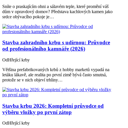
Sníte o praskajícím ohni a sálavém teple, které promění váš
dům v opravdový domov? Představa kachlových kamen jako
srdce obývacího pokoje je…
Stavba zahradního krbu s udírnou: Průvodce
od profesionálního kamnáře (2026)
Od
Hřející krby
Většina prefabrikovaných krbů z hobby marketů vypadá na
letáku lákavě, ale realita po první zimě bývá často smutná,
protože se v nich objeví trhliny…
Stavba krbu 2026: Kompletní průvodce od
výběru vložky po první zátop
Od
Hřející krby