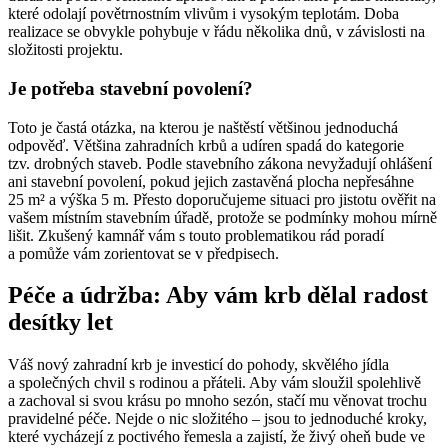
které odolají povětrnostním vlivům i vysokým teplotám. Doba
realizace se obvykle pohybuje v řádu několika dnů, v závislosti na
složitosti projektu.
Je potřeba stavební povolení?
Toto je častá otázka, na kterou je naštěstí většinou jednoduchá
odpověď. Většina zahradních krbů a udíren spadá do kategorie
tzv. drobných staveb. Podle stavebního zákona nevyžadují ohlášení
ani stavební povolení, pokud jejich zastavěná plocha nepřesáhne
25 m² a výška 5 m. Přesto doporučujeme situaci pro jistotu ověřit na
vašem místním stavebním úřadě, protože se podmínky mohou mírně
lišit. Zkušený kamnář vám s touto problematikou rád poradí
a pomůže vám zorientovat se v předpisech.
Péče a údržba: Aby vám krb dělal radost
desítky let
Váš nový zahradní krb je investicí do pohody, skvělého jídla
a společných chvil s rodinou a přáteli. Aby vám sloužil spolehlivě
a zachoval si svou krásu po mnoho sezón, stačí mu věnovat trochu
pravidelné péče. Nejde o nic složitého – jsou to jednoduché kroky,
které vycházejí z poctivého řemesla a zajistí, že živý oheň bude ve