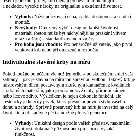
řešení je ideální pro ty, kdo hledají především funkční gril
a nekladou vysoké nároky na originalitu a extrémní životnost.
Výhody:
Nižší pořizovací cena, rychlá dostupnost a snadná
montáž.
Nevýhody:
Omezený výběr designů, kratší životnost
materiálů (beton může být náchylnější na praskání vlivem
mrazu a žáru) a standardizované rozměry.
Pro koho jsou vhodné:
Pro nenáročné uživatele, jako první
venkovní krb nebo při omezeném rozpočtu.
Individuálně stavěné krby na míru
Pokud toužíte po něčem víc než jen grilu – po skutečném srdci vaší
zahrady – pak je stavba na míru tou správnou volbou. Takový krb je
mistrovským dílem postaveným zkušeným kamnářem z kvalitních
a odolných materiálů, jako jsou šamotové cihly, přírodní kámen
nebo lícové zdivo. Výsledkem je nejen dokonale funkční, ale
i esteticky jedinečný prvek, který přesně odpovídá stylu vašeho
domu a zahrady. Správně postavený krb na míru je investicí na celý
život, která při správné péči a údržbě přetrvá generace.
Výhody:
Unikátní design podle vašich představ, maximální
životnost, dokonalé přizpůsobení prostoru a vysoká
funkčnost.