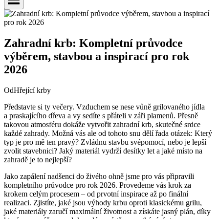
Zahradní krb: Kompletní průvodce
výběrem, stavbou a inspirací pro rok
2026
Od
Hřející krby
Představte si ty večery. Vzduchem se nese vůně grilovaného jídla
a praskajícího dřeva a vy sedíte s přáteli v záři plamenů. Přesně
takovou atmosféru dokáže vytvořit zahradní krb, skutečné srdce
každé zahrady. Možná vás ale od tohoto snu dělí řada otázek: Který
typ je pro mě ten pravý? Zvládnu stavbu svépomocí, nebo je lepší
zvolit stavebnici? Jaký materiál vydrží desítky let a jaké místo na
zahradě je to nejlepší?
Jako zapálení nadšenci do živého ohně jsme pro vás připravili
kompletního průvodce pro rok 2026. Provedeme vás krok za
krokem celým procesem – od prvotní inspirace až po finální
realizaci. Zjistíte, jaké jsou výhody krbu oproti klasickému grilu,
jaké materiály zaručí maximální životnost a získáte jasný plán, díky