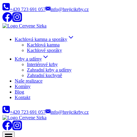
Přeskočit
+420 723 691 057
info@hrejicikrby.cz
na
obsah
Kachlová kamna a sporáky
Kachlová kamna
Kachlové sporáky
Krby a udírny
Interiérové krby
Zahradní krby a udírny
Zahradní kuchyně
Naše realizace
Komíny
Blog
Kontakt
+420 723 691 057
info@hrejicikrby.cz