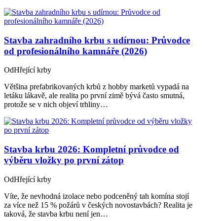
Stavba zahradního krbu s udírnou: Průvodce
od profesionálního kamnáře (2026)
Od
Hřející krby
Většina prefabrikovaných krbů z hobby marketů vypadá na
letáku lákavě, ale realita po první zimě bývá často smutná,
protože se v nich objeví trhliny…
Stavba krbu 2026: Kompletní průvodce od
výběru vložky po první zátop
Od
Hřející krby
Víte, že nevhodná izolace nebo podceněný tah komína stojí
za více než 15 % požárů v českých novostavbách? Realita je
taková, že stavba krbu není jen…