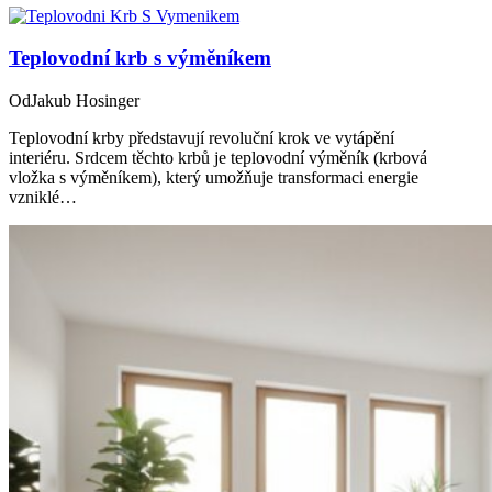
Teplovodní krb s výměníkem
Od
Jakub Hosinger
Teplovodní krby představují revoluční krok ve vytápění
interiéru. Srdcem těchto krbů je teplovodní výměník (krbová
vložka s výměníkem), který umožňuje transformaci energie
vzniklé…