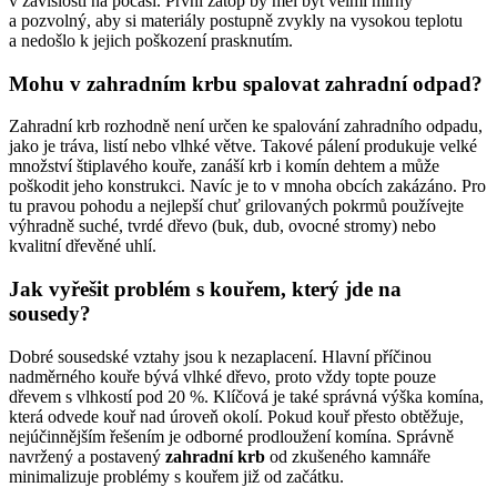
v závislosti na počasí. První zátop by měl být velmi mírný
a pozvolný, aby si materiály postupně zvykly na vysokou teplotu
a nedošlo k jejich poškození prasknutím.
Mohu v zahradním krbu spalovat zahradní odpad?
Zahradní krb rozhodně není určen ke spalování zahradního odpadu,
jako je tráva, listí nebo vlhké větve. Takové pálení produkuje velké
množství štiplavého kouře, zanáší krb i komín dehtem a může
poškodit jeho konstrukci. Navíc je to v mnoha obcích zakázáno. Pro
tu pravou pohodu a nejlepší chuť grilovaných pokrmů používejte
výhradně suché, tvrdé dřevo (buk, dub, ovocné stromy) nebo
kvalitní dřevěné uhlí.
Jak vyřešit problém s kouřem, který jde na
sousedy?
Dobré sousedské vztahy jsou k nezaplacení. Hlavní příčinou
nadměrného kouře bývá vlhké dřevo, proto vždy topte pouze
dřevem s vlhkostí pod 20 %. Klíčová je také správná výška komína,
která odvede kouř nad úroveň okolí. Pokud kouř přesto obtěžuje,
nejúčinnějším řešením je odborné prodloužení komína. Správně
navržený a postavený
zahradní krb
od zkušeného kamnáře
minimalizuje problémy s kouřem již od začátku.