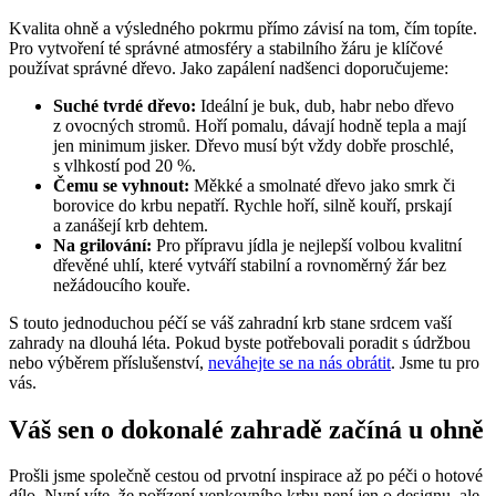
Kvalita ohně a výsledného pokrmu přímo závisí na tom, čím topíte.
Pro vytvoření té správné atmosféry a stabilního žáru je klíčové
používat správné dřevo. Jako zapálení nadšenci doporučujeme:
Suché tvrdé dřevo:
Ideální je buk, dub, habr nebo dřevo
z ovocných stromů. Hoří pomalu, dávají hodně tepla a mají
jen minimum jisker. Dřevo musí být vždy dobře proschlé,
s vlhkostí pod 20 %.
Čemu se vyhnout:
Měkké a smolnaté dřevo jako smrk či
borovice do krbu nepatří. Rychle hoří, silně kouří, prskají
a zanášejí krb dehtem.
Na grilování:
Pro přípravu jídla je nejlepší volbou kvalitní
dřevěné uhlí, které vytváří stabilní a rovnoměrný žár bez
nežádoucího kouře.
S touto jednoduchou péčí se váš zahradní krb stane srdcem vaší
zahrady na dlouhá léta. Pokud byste potřebovali poradit s údržbou
nebo výběrem příslušenství,
neváhejte se na nás obrátit
. Jsme tu pro
vás.
Váš sen o dokonalé zahradě začíná u ohně
Prošli jsme společně cestou od prvotní inspirace až po péči o hotové
dílo. Nyní víte, že pořízení venkovního krbu není jen o designu, ale