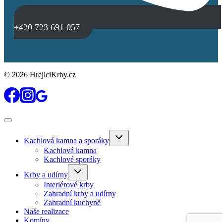
+420 723 691 057
© 2026 HrejiciKrby.cz
Toggle
Kachlová kamna a sporáky
child
menu
Kachlová kamna
Kachlové sporáky
Toggle
Krby a udírny
child
menu
Interiérové krby
Zahradní krby a udírny
Zahradní kuchyně
Naše realizace
Komíny