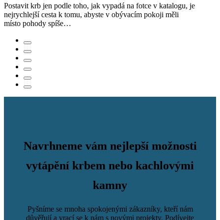
Postavit krb jen podle toho, jak vypadá na fotce v katalogu, je
nejrychlejší cesta k tomu, abyste v obývacím pokoji měli
místo pohody spíše…
Navrhneme vám nejlepší možnosti
vytápění krbem nebo kachlovými
kamny
Pyšníme se mnoha spokojenými zákazníky, kteří nám
důvěřují a vrací se k nám s novými projekty. Podívejte