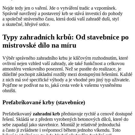
Nejde tedy jen o vaření. Jde o vytváření tradic a vzpomínek.
Správně navržený a postavený krb se stává investicí do pohody
a společně stráveného času, která dodá vaší zahradě duši, styl
a skutečné, hřejivé srdce.
Typy zahradních krbů: Od stavebnice po
mistrovské dílo na míru
Výběr správného zahradního krbu je klíčovým rozhodnutím, které
ovlivní nejen vzhled vaší zahrady, ale také funkčnost a celkovou
atmosféru venkovního posezení. Než se pustíte do realizace, je
důležité pochopit základní rozdíly mezi dostupnými řešeními. Každé
z nich má své specifické výhody a je vhodné pro jiný typ uživatele.
Pojďme se podívat na to, jaká cesta vede k vašemu vysněnému
ohništi.
Prefabrikované krby (stavebnice)
Prefabrikovaný
zahradní krb
představuje rychlé a cenově dostupné
řešení. Skládá se z předem vyrobených betonových dílců, které do
sebe zapadají jako stavebnice. Montáž je relativně jednoduchá
a často ji zvládnete i svépomocí během jednoho víkendu. Toto