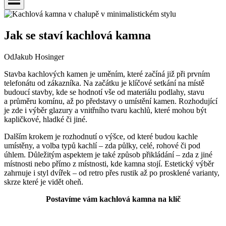
Jak se staví kachlová kamna
Od
Jakub Hosinger
Stavba kachlových kamen je uměním, které začíná již při prvním
telefonátu od zákazníka. Na začátku je klíčové setkání na místě
budoucí stavby, kde se hodnotí vše od materiálu podlahy, stavu
a průměru komínu, až po představy o umístění kamen. Rozhodující
je zde i výběr glazury a vnitřního tvaru kachlů, které mohou být
kapličkové, hladké či jiné.
Dalším krokem je rozhodnutí o výšce, od které budou kachle
umístěny, a volba typů kachlí – zda půlky, celé, rohové či pod
úhlem. Důležitým aspektem je také způsob přikládání – zda z jiné
místnosti nebo přímo z místnosti, kde kamna stojí. Estetický výběr
zahrnuje i styl dvířek – od retro přes rustik až po prosklené varianty,
skrze které je vidět oheň.
Postavíme vám kachlová kamna na klíč