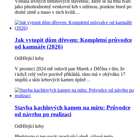
Většina levných betonových stavebnic, které se na trhu tváří
jako plnohodnotný venkovní krb s udírnou, praskne hned po
druhé zimě a maso v nich kvůli…
Jak vytopit dům dřevem: Kompletní průvodce
od kamnáře (2026)
Od
Hřející krby
V prosinci 2024 mě oslovil pan Marek z Děčína s tím, že
i když celý večer poctivě přikládá, ráno má v obýváku 17
stupňů a sklo krbových kamen úplně…
Stavba kachlových kamen na míru: Průvodce
od návrhu po realizaci
Od
Hřející krby
Představte si ten pocit: praskající oheň, sálavé teplo