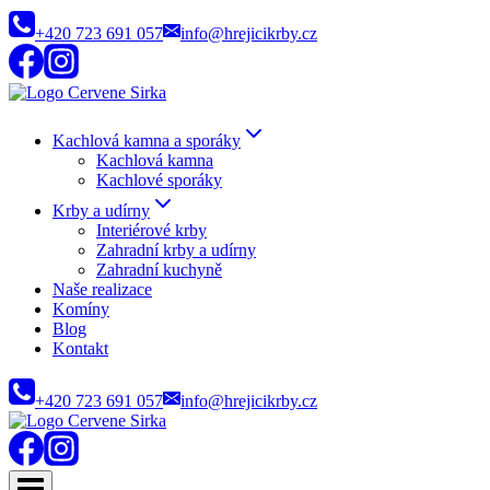
Přeskočit
+420 723 691 057
info@hrejicikrby.cz
na
obsah
Kachlová kamna a sporáky
Kachlová kamna
Kachlové sporáky
Krby a udírny
Interiérové krby
Zahradní krby a udírny
Zahradní kuchyně
Naše realizace
Komíny
Blog
Kontakt
+420 723 691 057
info@hrejicikrby.cz