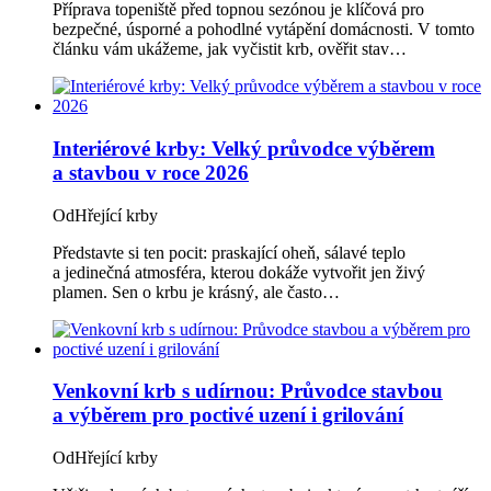
Příprava topeniště před topnou sezónou je klíčová pro
bezpečné, úsporné a pohodlné vytápění domácnosti. V tomto
článku vám ukážeme, jak vyčistit krb, ověřit stav…
Interiérové krby: Velký průvodce výběrem
a stavbou v roce 2026
Od
Hřející krby
Představte si ten pocit: praskající oheň, sálavé teplo
a jedinečná atmosféra, kterou dokáže vytvořit jen živý
plamen. Sen o krbu je krásný, ale často…
Venkovní krb s udírnou: Průvodce stavbou
a výběrem pro poctivé uzení i grilování
Od
Hřející krby