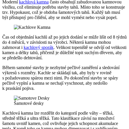
Moderní
kachlová kamna
často obsahují zabudovanou kamnovou
vložku, což eliminuje potřebu stavby tahů. Místo toho se konstruuje
tzv. Hypokaust, což je obdoba šamotových tahů. Každý tah musí
být přístupný pro čištění, aby se mohl vymést nebo vysát popel.
Čas od objednání kachlů až po jejich dodání se může lišit od 8 týdnů
do 4 měsíců, v závislosti na výrobci. Některá kamna mohou
zahrnovat i
kachlový sporák
. Velikost topeniště se odvíjí od velikosti
kamen a délky tahů, přičemž je důležité topit suchým dřevem, aby
se předešlo dehtování.
Během samotné stavby je nezbytné pečlivé zaměření a sledování
výkresů s rozměry. Kachle se skládají tak, aby byly v rovině
s požadovanou spárou mezi nimi. Po dokončení stavby se spáry
pečlivě vyplní a kamna se nechají vyschnout, aby nedošlo
k praskání pojiva.
Šamotové desky
Kachlová kamna lze rozdělit do kategorií podle váhy – těžká,
středně těžká a ultra těžká. Tato klasifikace závisí na množství
šamotu uvnitř kamen, což ovlivňuje jejich schopnost akumulace
tepla. Kromě toho se kamna mohou dimenzovat i s vyhřívaným