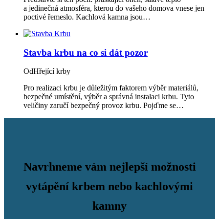
a jedinečná atmosféra, kterou do vašeho domova vnese jen
poctivé řemeslo. Kachlová kamna jsou…
Stavba krbu na co si dát pozor
Od
Hřející krby
Pro realizaci krbu je důležitým faktorem výběr materiálů,
bezpečné umístění, výběr a správná instalaci krbu. Tyto
veličiny zaručí bezpečný provoz krbu. Pojďme se…
Navrhneme vám nejlepší možnosti
vytápění krbem nebo kachlovými
kamny