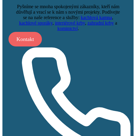
Pyšníme se mnoha spokojenými zákazníky, kteří nám
důvěřují a vrací se k nám s novými projekty. Podívejte
se na naše reference a služby:
kachlová kamna
,
kachlové sporáky
,
interiérové krby
,
zahradní krby
a
kominictví
.
Kontakt