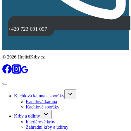
+420 723 691 057
© 2026 HrejiciKrby.cz
Toggle
Kachlová kamna a sporáky
child
menu
Kachlová kamna
Kachlové sporáky
Toggle
Krby a udírny
child
menu
Interiérové krby
Zahradní krby a udírny