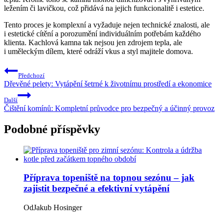
ležením či lavičkou, což přidává na jejich funkcionalitě i estetice.
Tento proces je komplexní a vyžaduje nejen technické znalosti, ale
i estetické cítění a porozumění individuálním potřebám každého
klienta. Kachlová kamna tak nejsou jen zdrojem tepla, ale
i uměleckým dílem, které odráží vkus a styl majitele domova.
Navigace
Předchozí
pro
Dřevěné pelety: Vytápění šetrné k životnímu prostředí a ekonomice
příspěvek
Další
Čištění komínů: Kompletní průvodce pro bezpečný a účinný provoz
Podobné příspěvky
Příprava topeniště na topnou sezónu – jak
zajistit bezpečné a efektivní vytápění
Od
Jakub Hosinger