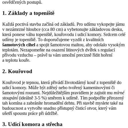
osvědčených postupů.
1. Základy a topeniště
Každá poctivá stavba začíná od základů. Pro udírnu vykopejte jámu
v nezámrzné hloubce (cca 80 cm) a vybetonujte základovou desku,
která ponese váhu topeniště, kouřovodu i udicí komory. Srdcem celé
udírny je topeniště. To doporučujeme vyzdít z kvalitních
šamotových cihel
a spojit šamotovou maltou, aby odolalo vysokým
teplotám. Nezapomeňte na osazení litinových dvířek s regulací
přívodu vzduchu – právě ta vám umožní precizně řídit hoření
a teplotu kouře.
2. Kouřovod
Kouřovod je tepnou, která přivádí životodárný kouř z topeniště do
udicí komory. Může být zděný nebo tvořený kameninovými či
šamotovými rourami. Nejdůležitějším pravidlem je zajistit mu
mírné
stoupání
(ideálně 3-5 %) směrem k udírně. Tím podpoříte přirozený
tah komína a zabráníte hromadění dehtu. Při stavbě myslete také na
budoucnost a vytvořte snadno přístupný čisticí otvor, který vám
ušetří spoustu práce při údržbě.
3. Udicí komora a střecha