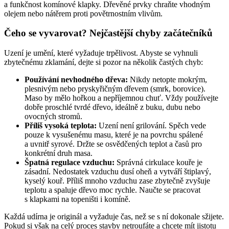
a funkčnost komínové klapky. Dřevěné prvky chraňte vhodným
olejem nebo nátěrem proti povětrnostním vlivům.
Čeho se vyvarovat? Nejčastější chyby začátečníků
Uzení je umění, které vyžaduje trpělivost. Abyste se vyhnuli
zbytečnému zklamání, dejte si pozor na několik častých chyb:
Používání nevhodného dřeva:
Nikdy netopte mokrým,
plesnivým nebo pryskyřičným dřevem (smrk, borovice).
Maso by mělo hořkou a nepříjemnou chuť. Vždy používejte
dobře proschlé tvrdé dřevo, ideálně z buku, dubu nebo
ovocných stromů.
Příliš vysoká teplota:
Uzení není grilování. Spěch vede
pouze k vysušenému masu, které je na povrchu spálené
a uvnitř syrové. Držte se osvědčených teplot a časů pro
konkrétní druh masa.
Špatná regulace vzduchu:
Správná cirkulace kouře je
zásadní. Nedostatek vzduchu dusí oheň a vytváří štiplavý,
kyselý kouř. Příliš mnoho vzduchu zase zbytečně zvyšuje
teplotu a spaluje dřevo moc rychle. Naučte se pracovat
s klapkami na topeništi i komíně.
Každá udírna je originál a vyžaduje čas, než se s ní dokonale sžijete.
Pokud si však na celý proces stavby netroufáte a chcete mít jistotu