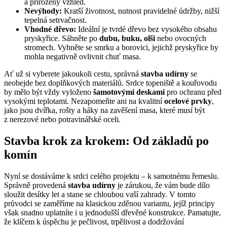
a přirozený vzhled.
Nevýhody:
Kratší životnost, nutnost pravidelné údržby, nižší
tepelná setrvačnost.
Vhodné dřevo:
Ideální je tvrdé dřevo bez vysokého obsahu
pryskyřice. Sáhněte po
dubu, buku, olši
nebo ovocných
stromech. Vyhněte se smrku a borovici, jejichž pryskyřice by
mohla negativně ovlivnit chuť masa.
Ať už si vyberete jakoukoli cestu, správná
stavba udírny
se
neobejde bez doplňkových materiálů. Srdce topeniště a kouřovodu
by mělo být vždy vyloženo
šamotovými deskami
pro ochranu před
vysokými teplotami. Nezapomeňte ani na kvalitní
ocelové prvky
,
jako jsou dvířka, rošty a háky na zavěšení masa, které musí být
z nerezové nebo potravinářské oceli.
Stavba krok za krokem: Od základů po
komín
Nyní se dostáváme k srdci celého projektu – k samotnému řemeslu.
Správně provedená
stavba udírny
je zárukou, že vám bude dílo
sloužit desítky let a stane se chloubou vaší zahrady. V tomto
průvodci se zaměříme na klasickou zděnou variantu, jejíž principy
však snadno uplatníte i u jednodušší dřevěné konstrukce. Pamatujte,
že klíčem k úspěchu je pečlivost, trpělivost a dodržování