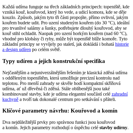
Každá udírna funguje na třech základních principech: topeniště, kde
vzniká kouř, kouřovod, který ho vede, a udicí komora, kde se děje
kouzlo. Způsob, jakým tyto tři části propojíte, přímo ovlivní, jakým
kouřem budete udit. Pro uzení studeným kouřem (do 30 °C), ideální
pro trvanlivé salámy a šunky, potřebujete dlouhý kouřovod, aby se
kouř stihl ochladit. Naopak pro uzení horkým kouřem (nad 60 °C),
vhodné pro klobásy či ryby, může být topeniště blíže komoře. Tyto
základní principy se vyvíjely po staletí, jak dokládá i bohatá
historie
a design udíren
po celém světě.
Typy udíren a jejich konstrukční specifika
Nejčastějším a nejuniverzálnějším řešením je klasická zděná udírna
s odděleným topeništěm, která umožňuje precizní kontrolu nad
teplotou. Pro menší zahrady se skvěle hodí kompaktní skříňová
udírna, ať už dřevěná či zděná. Stále oblíbenější jsou také
kombinované stavby, kde je udírna elegantní součástí celé
zahradní
kuchyně
a tvoří tak dokonalé centrum pro setkávání s přáteli.
Klíčové parametry návrhu: Kouřovod a komín
Dva nejdůležitější prvky pro správnou funkci jsou kouřovod
a komín. Jejich parametry rozhodují o úspěchu celé
stavby udírny
.