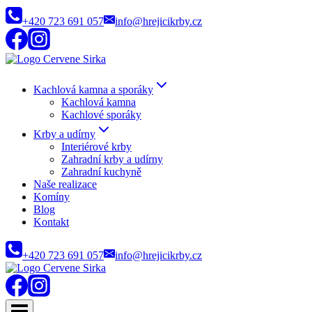
Přeskočit
+420 723 691 057
info@hrejicikrby.cz
na
obsah
Kachlová kamna a sporáky
Kachlová kamna
Kachlové sporáky
Krby a udírny
Interiérové krby
Zahradní krby a udírny
Zahradní kuchyně
Naše realizace
Komíny
Blog
Kontakt
+420 723 691 057
info@hrejicikrby.cz