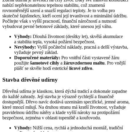
nabízí nepřekonatelnou tepelnou stabilitu, což znamená
rovnoměrnější uzení a snazší regulaci teploty. Je to volba pro
skutečné fajnšmekry, kteří ocení její trvanlivost a minimální údržbu.
Počítejte však s vyšší pracností, finanční náročností a nutností
vybudovat pevné betonové základy, které unesou její váhu.
Výhody:
Dlouhá životnost (desítky let), skvělá akumulace
a stabilita tepla, vysoká požární bezpečnost.
Nevýhody:
Vyšší počáteční náklady, pracná a delší výstavba,
vyžaduje pevný základ.
Doporučené materiály:
Pro vnitřní části vystavené žáru
použijte
šamotové cihly
a
žáruvzdornou maltu
. Pro vnější
plášť se skvěle hodí estetické
lícové zdivo
.
Stavba dřevěné udírny
Dřevěná udírna je klasikou, která dýchá tradicí a dokonale zapadne
do každé zahrady. Její stavba je výrazně rychlejší a finančně
dostupnější. Dřevo navíc dodává uzeninám specifické, jemné aroma,
které mnozí milují. Na druhou stranu má kratší životnost, vyžaduje
pravidelnou údržbu nátěry a klade vyšší nároky na protipožární
bezpečnost, zejména v oblasti topeniště a kouřovodu.
Výhody:
Nižší cena, rychlá a jednoduchá montáž, tradiční