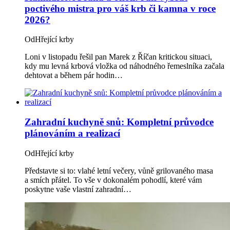
poctivého mistra pro váš krb či kamna v roce
2026?
Od
Hřející krby
Loni v listopadu řešil pan Marek z Říčan kritickou situaci,
kdy mu levná krbová vložka od náhodného řemeslníka začala
dehtovat a během pár hodin…
Zahradní kuchyně snů: Kompletní průvodce
plánováním a realizací
Od
Hřející krby
Představte si to: vlahé letní večery, vůně grilovaného masa
a smích přátel. To vše v dokonalém pohodlí, které vám
poskytne vaše vlastní zahradní…