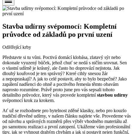
Stavba udírny svépomocí: Kompletní
průvodce od základů po první uzení
Od
Hřející krby
Představte si tu vůni. Poctivá domácí klobása, zlatavý sýr nebo
dokonale vyuzený bůček, jehož chuť se nedá s ničím srovnat. Sen
o vlastní udírně je krásný, ale často ho doprovází nejistota. Jak
dlouhý kouřovod je ten správný? Které cihly snesou žár
a nepopraskají? A jak to celé postavit, aby to bylo bezpečné? Jako
zapálení nadšenci do ohně a poctivého řemesla těmto obavám
naprosto rozumíme. Právě proto jsme pro vás sepsali tohoto
detailního průvodce, který vás provede kompletní
stavbou udírny
svépomocí krok za krokem.
Ať už se rozhodnete pro bytelnost zděné klasiky, nebo pro kouzlo
tradiční dřevěné udírny, v našem článku najdete vše. Provedeme vás
od návrhu a správných rozměrů přes výběr vhodného materiálu až
po samotnou realizaci a první zatopení. Ukážeme vám profesionální
tipy, jak se vyhnout drahým chybám a jak si postavit nejen funkční,