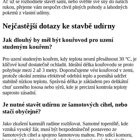
Ať už se rozhodnete stavět sami, nebo svěříte své sny do našich
rukou, přejeme vám nespočet chvil plných pohody a lahodných
pokrmů z vlastní udírny.
Nejčastější dotazy ke stavbě udírny
Jak dlouhý by měl být kouřovod pro uzení
studeným kouřem?
Pro uzení studeným kouřem, kdy teplota nesmí přesáhnout 30 °C, je
klíčové kouř dostatečně ochladit. Ideální délka kouřovodu se proto
pohybuje mezi 2 až 3 metry. Doporučujeme vést kouřovod v zemi,
protože okolní zemina efektivně odebírá teplo a pomáhá udržet
stabilně nízkou teplotu. Správná délka je základem pro delikátní
chuť uzeného lososa nebo sýrů, kde je precizní kontrola teploty
naprosto zásadní.
Je nutné stavět udírnu ze šamotových cihel, nebo
stačí obyčejné?
Jako zkušení kamnáři radíme rozlišovat. Samotné topeniště, kde
vzniká vysoký žár, musí být bezpodmínečně postaveno ze
šamotových cihel a spojeno šamotovou maltou. Pro udící komoru,