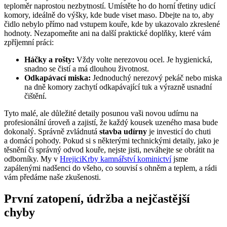
teploměr naprostou nezbytností. Umístěte ho do horní třetiny udicí
komory, ideálně do výšky, kde bude viset maso. Dbejte na to, aby
čidlo nebylo přímo nad vstupem kouře, kde by ukazovalo zkreslené
hodnoty. Nezapomeňte ani na další praktické doplňky, které vám
zpříjemní práci:
Háčky a rošty:
Vždy volte nerezovou ocel. Je hygienická,
snadno se čistí a má dlouhou životnost.
Odkapávací miska:
Jednoduchý nerezový pekáč nebo miska
na dně komory zachytí odkapávající tuk a výrazně usnadní
čištění.
Tyto malé, ale důležité detaily posunou vaši novou udírnu na
profesionální úroveň a zajistí, že každý kousek uzeného masa bude
dokonalý. Správně zvládnutá
stavba udírny
je investicí do chuti
a domácí pohody. Pokud si s některými technickými detaily, jako je
těsnění či správný odvod kouře, nejste jisti, neváhejte se obrátit na
odborníky. My v
HrejiciKrby kamnářství kominictví
jsme
zapálenými nadšenci do všeho, co souvisí s ohněm a teplem, a rádi
vám předáme naše zkušenosti.
První zatopení, údržba a nejčastější
chyby