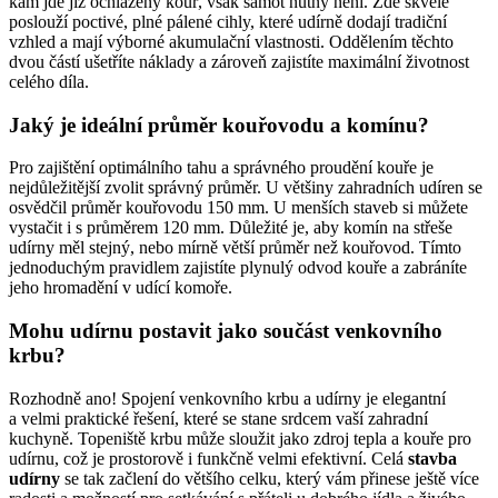
kam jde již ochlazený kouř, však šamot nutný není. Zde skvěle
poslouží poctivé, plné pálené cihly, které udírně dodají tradiční
vzhled a mají výborné akumulační vlastnosti. Oddělením těchto
dvou částí ušetříte náklady a zároveň zajistíte maximální životnost
celého díla.
Jaký je ideální průměr kouřovodu a komínu?
Pro zajištění optimálního tahu a správného proudění kouře je
nejdůležitější zvolit správný průměr. U většiny zahradních udíren se
osvědčil průměr kouřovodu 150 mm. U menších staveb si můžete
vystačit i s průměrem 120 mm. Důležité je, aby komín na střeše
udírny měl stejný, nebo mírně větší průměr než kouřovod. Tímto
jednoduchým pravidlem zajistíte plynulý odvod kouře a zabráníte
jeho hromadění v udící komoře.
Mohu udírnu postavit jako součást venkovního
krbu?
Rozhodně ano! Spojení venkovního krbu a udírny je elegantní
a velmi praktické řešení, které se stane srdcem vaší zahradní
kuchyně. Topeniště krbu může sloužit jako zdroj tepla a kouře pro
udírnu, což je prostorově i funkčně velmi efektivní. Celá
stavba
udírny
se tak začlení do většího celku, který vám přinese ještě více