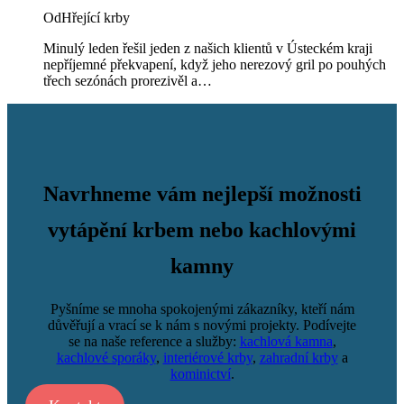
Od
Hřející krby
Minulý leden řešil jeden z našich klientů v Ústeckém kraji
nepříjemné překvapení, když jeho nerezový gril po pouhých
třech sezónách prorezivěl a…
Navrhneme vám nejlepší možnosti
vytápění krbem nebo kachlovými
kamny
Pyšníme se mnoha spokojenými zákazníky, kteří nám
důvěřují a vrací se k nám s novými projekty. Podívejte
se na naše reference a služby:
kachlová kamna
,
kachlové sporáky
,
interiérové krby
,
zahradní krby
a
kominictví
.