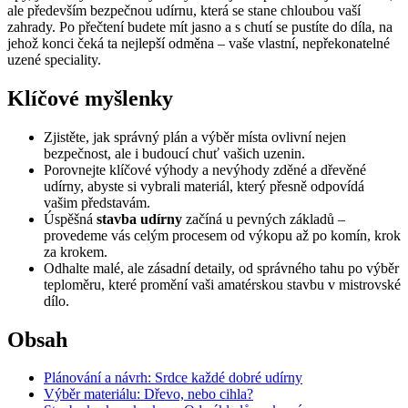
ale především bezpečnou udírnu, která se stane chloubou vaší
zahrady. Po přečtení budete mít jasno a s chutí se pustíte do díla, na
jehož konci čeká ta nejlepší odměna – vaše vlastní, nepřekonatelné
uzené speciality.
Klíčové myšlenky
Zjistěte, jak správný plán a výběr místa ovlivní nejen
bezpečnost, ale i budoucí chuť vašich uzenin.
Porovnejte klíčové výhody a nevýhody zděné a dřevěné
udírny, abyste si vybrali materiál, který přesně odpovídá
vašim představám.
Úspěšná
stavba udírny
začíná u pevných základů –
provedeme vás celým procesem od výkopu až po komín, krok
za krokem.
Odhalte malé, ale zásadní detaily, od správného tahu po výběr
teploměru, které promění vaši amatérskou stavbu v mistrovské
dílo.
Obsah
Plánování a návrh: Srdce každé dobré udírny
Výběr materiálu: Dřevo, nebo cihla?