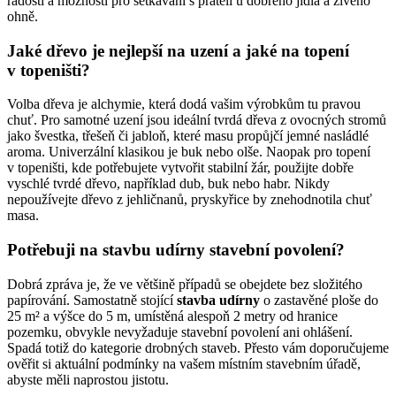
radosti a možností pro setkávání s přáteli u dobrého jídla a živého
ohně.
Jaké dřevo je nejlepší na uzení a jaké na topení
v topeništi?
Volba dřeva je alchymie, která dodá vašim výrobkům tu pravou
chuť. Pro samotné uzení jsou ideální tvrdá dřeva z ovocných stromů
jako švestka, třešeň či jabloň, které masu propůjčí jemné nasládlé
aroma. Univerzální klasikou je buk nebo olše. Naopak pro topení
v topeništi, kde potřebujete vytvořit stabilní žár, použijte dobře
vyschlé tvrdé dřevo, například dub, buk nebo habr. Nikdy
nepoužívejte dřevo z jehličnanů, pryskyřice by znehodnotila chuť
masa.
Potřebuji na stavbu udírny stavební povolení?
Dobrá zpráva je, že ve většině případů se obejdete bez složitého
papírování. Samostatně stojící
stavba udírny
o zastavěné ploše do
25 m² a výšce do 5 m, umístěná alespoň 2 metry od hranice
pozemku, obvykle nevyžaduje stavební povolení ani ohlášení.
Spadá totiž do kategorie drobných staveb. Přesto vám doporučujeme
ověřit si aktuální podmínky na vašem místním stavebním úřadě,
abyste měli naprostou jistotu.