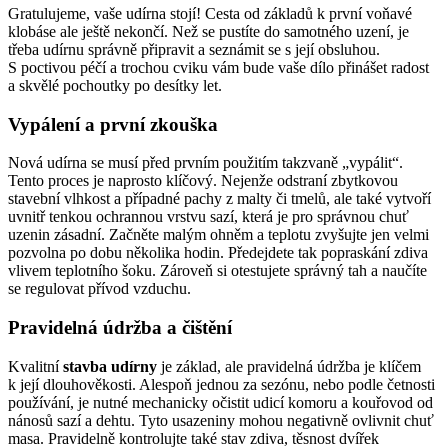
Gratulujeme, vaše udírna stojí! Cesta od základů k první voňavé
klobáse ale ještě nekončí. Než se pustíte do samotného uzení, je
třeba udírnu správně připravit a seznámit se s její obsluhou.
S poctivou péčí a trochou cviku vám bude vaše dílo přinášet radost
a skvělé pochoutky po desítky let.
Vypálení a první zkouška
Nová udírna se musí před prvním použitím takzvaně „vypálit“.
Tento proces je naprosto klíčový. Nejenže odstraní zbytkovou
stavební vlhkost a případné pachy z malty či tmelů, ale také vytvoří
uvnitř tenkou ochrannou vrstvu sazí, která je pro správnou chuť
uzenin zásadní. Začněte malým ohněm a teplotu zvyšujte jen velmi
pozvolna po dobu několika hodin. Předejdete tak popraskání zdiva
vlivem teplotního šoku. Zároveň si otestujete správný tah a naučíte
se regulovat přívod vzduchu.
Pravidelná údržba a čištění
Kvalitní
stavba udírny
je základ, ale pravidelná údržba je klíčem
k její dlouhověkosti. Alespoň jednou za sezónu, nebo podle četnosti
používání, je nutné mechanicky očistit udicí komoru a kouřovod od
nánosů sazí a dehtu. Tyto usazeniny mohou negativně ovlivnit chuť
masa. Pravidelně kontrolujte také stav zdiva, těsnost dvířek