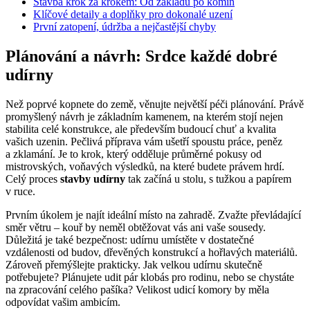
Stavba krok za krokem: Od základů po komín
Klíčové detaily a doplňky pro dokonalé uzení
První zatopení, údržba a nejčastější chyby
Plánování a návrh: Srdce každé dobré
udírny
Než poprvé kopnete do země, věnujte největší péči plánování. Právě
promyšlený návrh je základním kamenem, na kterém stojí nejen
stabilita celé konstrukce, ale především budoucí chuť a kvalita
vašich uzenin. Pečlivá příprava vám ušetří spoustu práce, peněz
a zklamání. Je to krok, který odděluje průměrné pokusy od
mistrovských, voňavých výsledků, na které budete právem hrdí.
Celý proces
stavby udírny
tak začíná u stolu, s tužkou a papírem
v ruce.
Prvním úkolem je najít ideální místo na zahradě. Zvažte převládající
směr větru – kouř by neměl obtěžovat vás ani vaše sousedy.
Důležitá je také bezpečnost: udírnu umístěte v dostatečné
vzdálenosti od budov, dřevěných konstrukcí a hořlavých materiálů.
Zároveň přemýšlejte prakticky. Jak velkou udírnu skutečně
potřebujete? Plánujete udit pár klobás pro rodinu, nebo se chystáte
na zpracování celého pašíka? Velikost udicí komory by měla
odpovídat vašim ambicím.