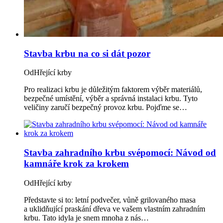
Stavba krbu na co si dát pozor
Od
Hřející krby
Pro realizaci krbu je důležitým faktorem výběr materiálů,
bezpečné umístění, výběr a správná instalaci krbu. Tyto
veličiny zaručí bezpečný provoz krbu. Pojďme se…
Stavba zahradního krbu svépomocí: Návod od
kamnáře krok za krokem
Od
Hřející krby
Představte si to: letní podvečer, vůně grilovaného masa
a uklidňující praskání dřeva ve vašem vlastním zahradním
krbu. Tato idyla je snem mnoha z nás…