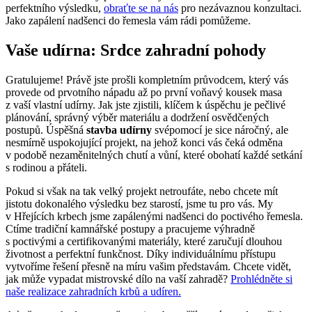
perfektního výsledku,
obraťte se na nás
pro nezávaznou konzultaci.
Jako zapálení nadšenci do řemesla vám rádi pomůžeme.
Vaše udírna: Srdce zahradní pohody
Gratulujeme! Právě jste prošli kompletním průvodcem, který vás
provede od prvotního nápadu až po první voňavý kousek masa
z vaší vlastní udírny. Jak jste zjistili, klíčem k úspěchu je pečlivé
plánování, správný výběr materiálu a dodržení osvědčených
postupů. Úspěšná
stavba udírny
svépomocí je sice náročný, ale
nesmírně uspokojující projekt, na jehož konci vás čeká odměna
v podobě nezaměnitelných chutí a vůní, které obohatí každé setkání
s rodinou a přáteli.
Pokud si však na tak velký projekt netroufáte, nebo chcete mít
jistotu dokonalého výsledku bez starostí, jsme tu pro vás. My
v Hřejících krbech jsme zapálenými nadšenci do poctivého řemesla.
Ctíme tradiční kamnářské postupy a pracujeme výhradně
s poctivými a certifikovanými materiály, které zaručují dlouhou
životnost a perfektní funkčnost. Díky individuálnímu přístupu
vytvoříme řešení přesně na míru vašim představám. Chcete vidět,
jak může vypadat mistrovské dílo na vaší zahradě?
Prohlédněte si
naše realizace zahradních krbů a udíren.