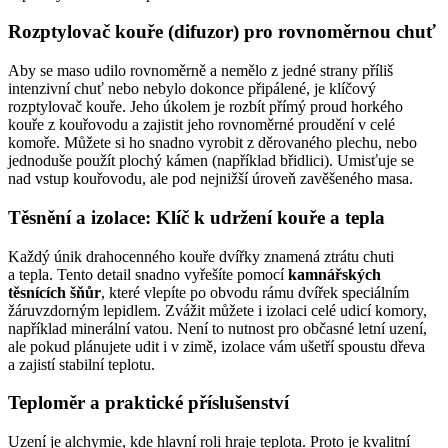
Rozptylovač kouře (difuzor) pro rovnoměrnou chuť
Aby se maso udilo rovnoměrně a nemělo z jedné strany příliš
intenzivní chuť nebo nebylo dokonce připálené, je klíčový
rozptylovač kouře. Jeho úkolem je rozbít přímý proud horkého
kouře z kouřovodu a zajistit jeho rovnoměrné proudění v celé
komoře. Můžete si ho snadno vyrobit z děrovaného plechu, nebo
jednoduše použít plochý kámen (například břidlici). Umisťuje se
nad vstup kouřovodu, ale pod nejnižší úroveň zavěšeného masa.
Těsnění a izolace: Klíč k udržení kouře a tepla
Každý únik drahocenného kouře dvířky znamená ztrátu chuti
a tepla. Tento detail snadno vyřešíte pomocí
kamnářských
těsnících šňůr
, které vlepíte po obvodu rámu dvířek speciálním
žáruvzdorným lepidlem. Zvážit můžete i izolaci celé udicí komory,
například minerální vatou. Není to nutnost pro občasné letní uzení,
ale pokud plánujete udit i v zimě, izolace vám ušetří spoustu dřeva
a zajistí stabilní teplotu.
Teploměr a praktické příslušenství
Uzení je alchymie, kde hlavní roli hraje teplota. Proto je kvalitní