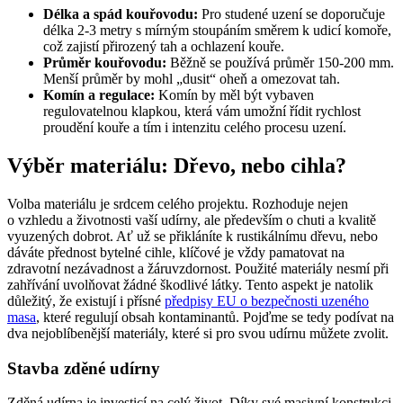
Délka a spád kouřovodu:
Pro studené uzení se doporučuje
délka 2-3 metry s mírným stoupáním směrem k udicí komoře,
což zajistí přirozený tah a ochlazení kouře.
Průměr kouřovodu:
Běžně se používá průměr 150-200 mm.
Menší průměr by mohl „dusit“ oheň a omezovat tah.
Komín a regulace:
Komín by měl být vybaven
regulovatelnou klapkou, která vám umožní řídit rychlost
proudění kouře a tím i intenzitu celého procesu uzení.
Výběr materiálu: Dřevo, nebo cihla?
Volba materiálu je srdcem celého projektu. Rozhoduje nejen
o vzhledu a životnosti vaší udírny, ale především o chuti a kvalitě
vyuzených dobrot. Ať už se přikláníte k rustikálnímu dřevu, nebo
dáváte přednost bytelné cihle, klíčové je vždy pamatovat na
zdravotní nezávadnost a žáruvzdornost. Použité materiály nesmí při
zahřívání uvolňovat žádné škodlivé látky. Tento aspekt je natolik
důležitý, že existují i přísné
předpisy EU o bezpečnosti uzeného
masa
, které regulují obsah kontaminantů. Pojďme se tedy podívat na
dva nejoblíbenější materiály, které si pro svou udírnu můžete zvolit.
Stavba zděné udírny
Zděná udírna je investicí na celý život. Díky své masivní konstrukci