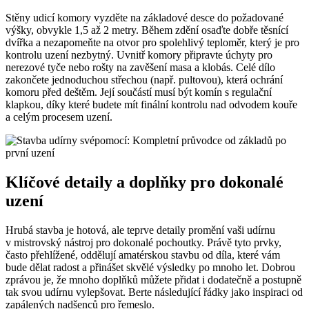
Stěny udicí komory vyzděte na základové desce do požadované
výšky, obvykle 1,5 až 2 metry. Během zdění osaďte dobře těsnící
dvířka a nezapomeňte na otvor pro spolehlivý teploměr, který je pro
kontrolu uzení nezbytný. Uvnitř komory připravte úchyty pro
nerezové tyče nebo rošty na zavěšení masa a klobás. Celé dílo
zakončete jednoduchou střechou (např. pultovou), která ochrání
komoru před deštěm. Její součástí musí být komín s regulační
klapkou, díky které budete mít finální kontrolu nad odvodem kouře
a celým procesem uzení.
Klíčové detaily a doplňky pro dokonalé
uzení
Hrubá stavba je hotová, ale teprve detaily promění vaši udírnu
v mistrovský nástroj pro dokonalé pochoutky. Právě tyto prvky,
často přehlížené, oddělují amatérskou stavbu od díla, které vám
bude dělat radost a přinášet skvělé výsledky po mnoho let. Dobrou
zprávou je, že mnoho doplňků můžete přidat i dodatečně a postupně
tak svou udírnu vylepšovat. Berte následující řádky jako inspiraci od
zapálených nadšenců pro řemeslo.