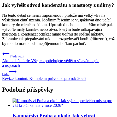
Jak vyřešit odvod kondenzátu a mastnoty z udírny?
Na tento detail se nesmí zapomenout, protože má velký vliv na
výslednou chuť uzenin. Ideálním řešením je vyspádovat dno udící
komory do mírného sklonu. Uprostřed nebo na nejnižším místě pak
vytvořte malý kanálek nebo otvor, kterým bude odkapávající
mastnota a kondenzát odtékat mimo udírnu do sběrné nádoby.
Zabráníte tak přepalování tuku na rozptylovači kouře (difuzoru), což
by mohlo masu dodat nepříjemnou hořkou pachuť.
Navigace
Předchozí
pro
Akumulační krb: Vše, co potřebujete vědět o sálavém teple
a úsporách
příspěvek
Další
Revize komínů: Kompletní průvodce pro rok 2026
Podobné příspěvky
Kamnářství Praha a okolí: Jak vybrat