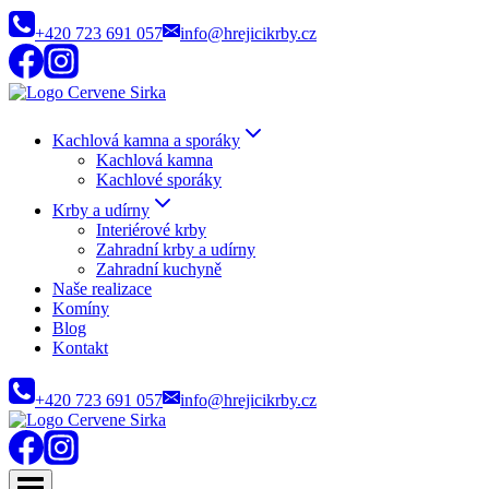
Přeskočit
+420 723 691 057
info@hrejicikrby.cz
na
obsah
Kachlová kamna a sporáky
Kachlová kamna
Kachlové sporáky
Krby a udírny
Interiérové krby
Zahradní krby a udírny
Zahradní kuchyně
Naše realizace
Komíny
Blog
Kontakt
+420 723 691 057
info@hrejicikrby.cz